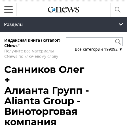
Разделы
Индексная книга (каталог)
CNews
*
Все категории
199092
▼
Получите все материалы
CNews по ключевому слову
Санников Олег
+
Алианта Групп -
Alianta Group -
Виноторговая
компания