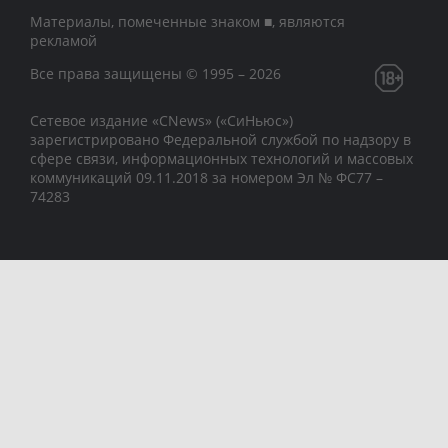
Материалы, помеченные знаком ■, являются
рекламой
Все права защищены © 1995 – 2026
Сетевое издание «CNews» («СиНьюс»)
зарегистрировано Федеральной службой по надзору в
сфере связи, информационных технологий и массовых
коммуникаций 09.11.2018 за номером Эл № ФС77 –
74283