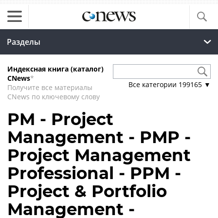
Разделы
Индексная книга (каталог)
CNews
*
Все категории
199165
▼
Получите все материалы
CNews по ключевому слову
PM - Project
Management - PMP -
Project Management
Professional - PPM -
Project & Portfolio
Management -