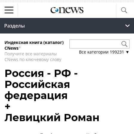
Разделы
Индексная книга (каталог)
CNews
*
Все категории
199231
▼
Получите все материалы
CNews по ключевому слову
Россия - РФ -
Российская
федерация
+
Левицкий Роман