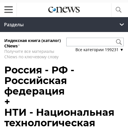
Разделы
Индексная книга (каталог)
CNews
*
Все категории
199231
▼
Получите все материалы
CNews по ключевому слову
Россия - РФ -
Российская
федерация
+
НТИ - Национальная
технологическая