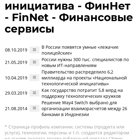
инициатива - ФинНет
- FinNet - Финансовые
сервисы
В России появятся умные «лежачие
08.10.2019
полицейские»
России нужны 300 тыс. специалистов по
21.05.2019
новым ИТ-направлениям
Правительство распределило 6,2
10.04.2019
миллиарда на проекты «Национальной
технологической инициативы»
Как государство потратит 5,8 млрд на
29.03.2019
поддержку технологических кружков
Решение Way4 Switch выбрано для
21.08.2014
организации взаиморасчетов между 26
банками в Индонезии
* Страница-профиль компании, системы (продукта или
услуги), технологии, персоны и т.п. создается редактором
на основе анализа архива публикаций портала CNews.