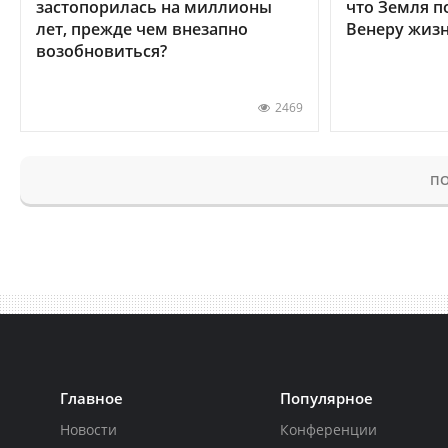
застопорилась на миллионы
что Земля п
лет, прежде чем внезапно
Венеру жиз
возобновиться?
2469
ПО
Главное
Популярное
Новости
Конференции