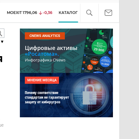
MOEXIT
1796,06
-0,36
КАТАЛОГ
CNEWS ANALYTICS
▼
Цифровые активы
«Росатома».
я
Инфографика CNews
МНЕНИЕ МЕСЯЦА
Почему соответствие
стандартам не гарантирует
защиту от киберугроз
е
ше