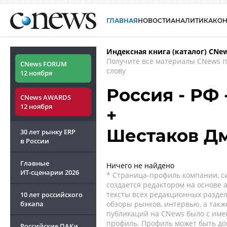
ГЛАВНАЯ
НОВОСТИ
АНАЛИТИКА
КО
Индексная книга (каталог) CNe
Получите все материалы CNews 
CNews FORUM
слову
12 ноября
Россия - РФ
CNews AWARDS
12 ноября
+
Шестаков Д
30 лет рынку ERP
в России
Главные
Ничего не найдено
ИТ-сценарии
2026
* Страница-профиль компании, сис
создается редактором на основе
тексты всех редакционных раздел
10 лет российского
бэкапа
обзоры рынков, интервью, а такж
публикаций на CNews было с име
профиль. Профиль может быть до
Российские ПАКи