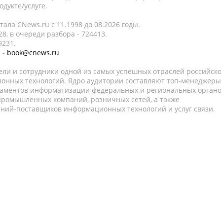
дукте/услуге.
ала CNews.ru c 11.1998 до 08.2026 годы.
8, в очереди разбора - 724413.
9231.
 -
book@cnews.ru
ели и сотрудники одной из самых успешных отраслей российск
онных технологий. Ядро аудитории составляют топ-менеджеры
таментов информатизации федеральных и региональных орган
 промышленных компаний, розничных сетей, а также
аний-поставщиков информационных технологий и услуг связи.