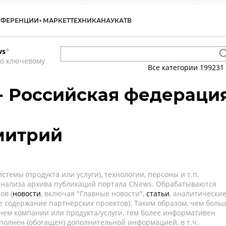
НФЕРЕНЦИИ
МАРКЕТ
ТЕХНИКА
НАУКА
ТВ
ws
*
по ключевому
Все категории
199231
 - Российская федераци
митрий
темы (продукта или услуги), технологии, персоны и т.п.
 анализа архива публикаций портала CNews. Обрабатываются
ов (
новости
, включая "Главные новости",
статьи
, аналитически
е содержание партнёрских проектов). Таким образом, чем боль
нем компании или продукта/услуги, тем более информативен
полнен (обогащен) дополнительной информацией, в т.ч.