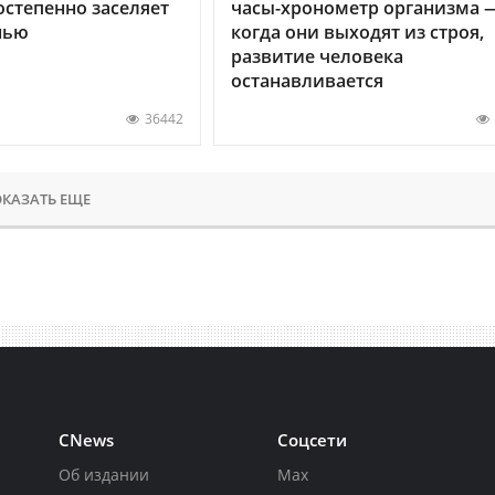
остепенно заселяет
часы-хронометр организма 
нью
когда они выходят из строя,
развитие человека
останавливается
36442
КАЗАТЬ ЕЩЕ
CNews
Соцсети
Об издании
Max