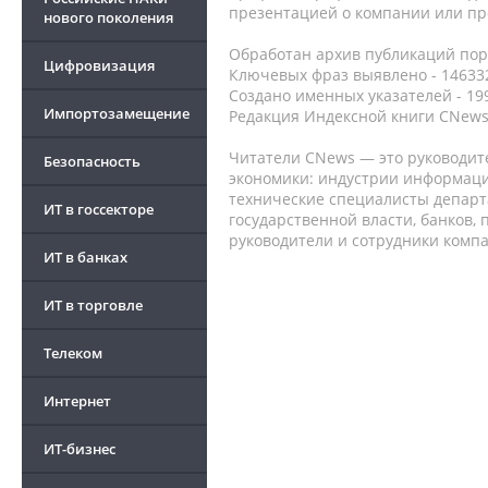
презентацией о компании или про
нового поколения
Обработан архив публикаций порт
Цифровизация
Ключевых фраз выявлено - 146332
Создано именных указателей - 19
Импортозамещение
Редакция Индексной книги CNews
Читатели CNews — это руководит
Безопасность
экономики: индустрии информаци
технические специалисты депар
ИТ в госсекторе
государственной власти, банков,
руководители и сотрудники комп
ИТ в банках
ИТ в торговле
Телеком
Интернет
ИТ-бизнес