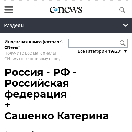
Разделы
Индексная книга (каталог)
CNews
*
Все категории
199231
▼
Получите все материалы
CNews по ключевому слову
Россия - РФ -
Российская
федерация
+
Сашенко Катерина