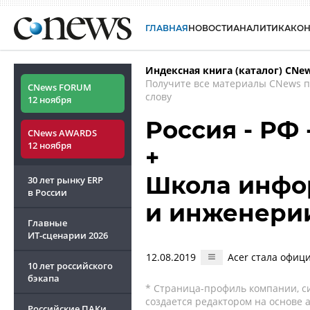
ГЛАВНАЯ
НОВОСТИ
АНАЛИТИКА
КО
Индексная книга (каталог) CNe
Получите все материалы CNews 
CNews FORUM
слову
12 ноября
Россия - РФ
CNews AWARDS
12 ноября
+
Школа инфо
30 лет рынку ERP
в России
и инженери
Главные
ИТ-сценарии
2026
12.08.2019
Acer стала офи
10 лет российского
бэкапа
* Страница-профиль компании, сис
создается редактором на основе
Российские ПАКи