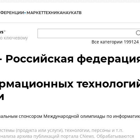
НФЕРЕНЦИИ
МАРКЕТ
ТЕХНИКА
НАУКА
ТВ
ws
*
по ключевому
Все категории
199124
 - Российская федераци
рмационных технологи
и
циальным спонсором Международной олимпиады по информатик
темы (продукта или услуги), технологии, персоны и т.п.
 анализа архива публикаций портала CNews. Обрабатываются