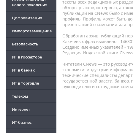
тексты всех редакционных раздел
нового поколения
обзоры рынков, интервью, а такж
публикаций на CNews было с име
Цифровизация
профиль. Профиль может быть до
презентацией о компании или про
Импортозамещение
Обработан архив публикаций порт
Ключевых фраз выявлено - 146301
Безопасность
Создано именных указателей - 19
Редакция Индексной книги CNews
ИТ в госсекторе
Читатели CNews — это руководит
экономики: индустрии информаци
ИТ в банках
технические специалисты депар
государственной власти, банков,
ИТ в торговле
руководители и сотрудники комп
Телеком
Интернет
ИТ-бизнес