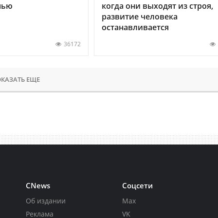
нью
когда они выходят из строя,
развитие человека
останавливается
36172
КАЗАТЬ ЕЩЕ
CNews
Соцсети
Об издании
Max
Реклама
VK