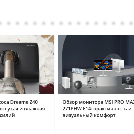
оса Dreame Z40
Обзор монитора MSI PRO MA
o: сухая и влажная
271PHW E14: практичность и
усилий
визуальный комфорт