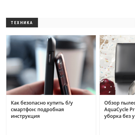
ТЕХНИКА
Как безопасно купить б/у
Обзор пылес
смартфон: подробная
AquaCycle Pr
инструкция
уборка без 