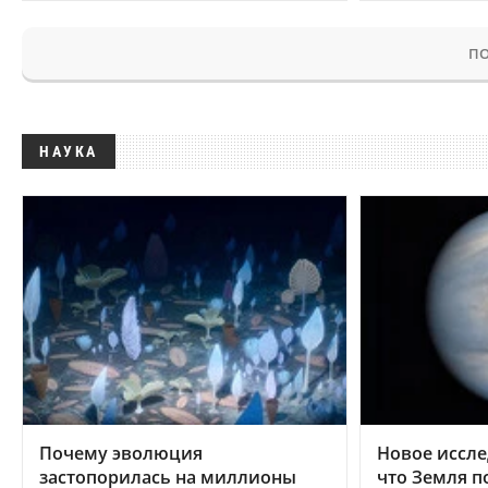
ПО
НАУКА
Почему эволюция
Новое иссле
застопорилась на миллионы
что Земля п