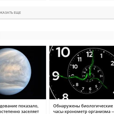
КАЗАТЬ ЕЩЕ
дование показало,
Обнаружены биологические
остепенно заселяет
часы-хронометр организма 