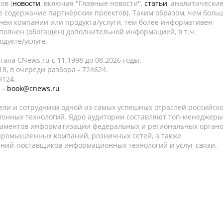
ов (
новости
, включая "Главные новости",
статьи
, аналитически
е содержание партнёрских проектов). Таким образом, чем боль
нем компании или продукта/услуги, тем более информативен
полнен (обогащен) дополнительной информацией, в т.ч.
дукте/услуге.
ала CNews.ru c 11.1998 до 08.2026 годы.
8, в очереди разбора - 724624.
9124.
 -
book@cnews.ru
ели и сотрудники одной из самых успешных отраслей российск
онных технологий. Ядро аудитории составляют топ-менеджеры
таментов информатизации федеральных и региональных орган
 промышленных компаний, розничных сетей, а также
аний-поставщиков информационных технологий и услуг связи.