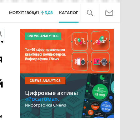
MOEXIT
1806,61
3,08
КАТАЛОГ
CNEWS ANALYTICS
▼
Топ-10 сфер применения
я
квантовых компьютеров.
Инфографика CNews
й
CNEWS ANALYTICS
Цифровые активы
«Росатома».
Инфографика CNews
е