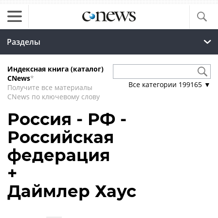
Разделы
Индексная книга (каталог)
CNews
*
Все категории
199165
▼
Получите все материалы
CNews по ключевому слову
Россия - РФ -
Российская
федерация
+
Даймлер Хаус