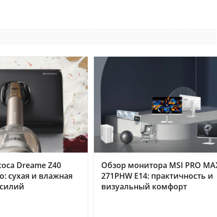
оса Dreame Z40
Обзор монитора MSI PRO MA
o: сухая и влажная
271PHW E14: практичность и
усилий
визуальный комфорт