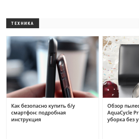
ТЕХНИКА
Как безопасно купить б/у
Обзор пылес
смартфон: подробная
AquaCycle Pr
инструкция
уборка без 