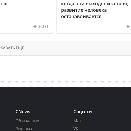
нью
когда они выходят из строя,
развитие человека
останавливается
36131
КАЗАТЬ ЕЩЕ
CNews
Соцсети
Об издании
Max
Реклама
VK