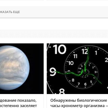
КАЗАТЬ ЕЩЕ
дование показало,
Обнаружены биологические
остепенно заселяет
часы-хронометр организма 