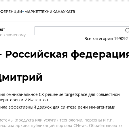
НФЕРЕНЦИИ
МАРКЕТ
ТЕХНИКА
НАУКА
ТВ
ws
*
по ключевому
Все категории
199092
 - Российская федераци
Дмитрий
авил омниканальное CX-решение targetspace для совместной
ераторов и ИИ-агентов
авила эффективный движок для синтеза речи ИИ-агентами
темы (продукта или услуги), технологии, персоны и т.п.
 анализа архива публикаций портала CNews. Обрабатываются