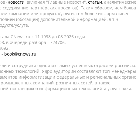
ов (
новости
, включая "Главные новости",
статьи
, аналитически
е содержание партнёрских проектов). Таким образом, чем боль
нем компании или продукта/услуги, тем более информативен
полнен (обогащен) дополнительной информацией, в т.ч.
дукте/услуге.
ала CNews.ru c 11.1998 до 08.2026 годы.
8, в очереди разбора - 724706.
9092.
 -
book@cnews.ru
ели и сотрудники одной из самых успешных отраслей российск
онных технологий. Ядро аудитории составляют топ-менеджеры
таментов информатизации федеральных и региональных орган
 промышленных компаний, розничных сетей, а также
аний-поставщиков информационных технологий и услуг связи.