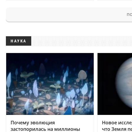
ПО
НАУКА
Почему эволюция
Новое иссле
застопорилась на миллионы
что Земля п