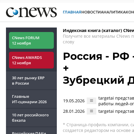
ГЛАВНАЯ
НОВОСТИ
АНАЛИТИКА
КО
Индексная книга (каталог) CNe
Получите все материалы CNews 
CNews FORUM
слову
12 ноября
Россия - РФ
CNews AWARDS
12 ноября
+
Зубрецкий 
30 лет рынку ERP
в России
Главные
targetai предст
19.05.2026
ИТ-сценарии
2026
работы людей-оп
28.01.2026
targetai предст
10 лет российского
бэкапа
* Страница-профиль компании, сис
создается редактором на основе
Российские ПАКи