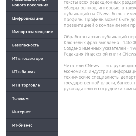
тексты всех редакционных раздел
нового поколения
обзоры рынков, интервью, а такж
публикаций на CNews было с име
Цифровизация
профиль. Профиль может быть до
презентацией о компании или про
Импортозамещение
Обработан архив публикаций порт
Ключевых фраз выявлено - 146300
Безопасность
Создано именных указателей - 19
Редакция Индексной книги CNews
ИТ в госсекторе
Читатели CNews — это руководит
экономики: индустрии информаци
ИТ в банках
технические специалисты депар
государственной власти, банков,
ИТ в торговле
руководители и сотрудники комп
Телеком
Интернет
ИТ-бизнес