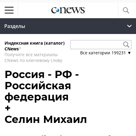
Разделы
Индексная книга (каталог)
CNews
*
Все категории
199231
▼
Получите все материалы
CNews по ключевому слову
Россия - РФ -
Российская
федерация
+
Селин Михаил