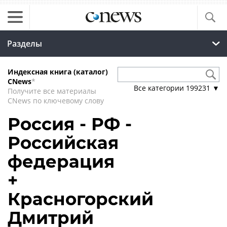
Разделы
Индексная книга (каталог)
CNews
*
Все категории
199231
▼
Получите все материалы
CNews по ключевому слову
Россия - РФ -
Российская
федерация
+
Красногорский
Дмитрий