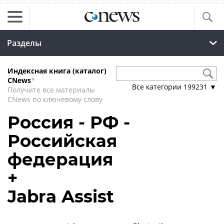
Разделы
Индексная книга (каталог)
CNews
*
Все категории
199231
▼
Получите все материалы
CNews по ключевому слову
Россия - РФ -
Российская
федерация
+
Jabra Assist