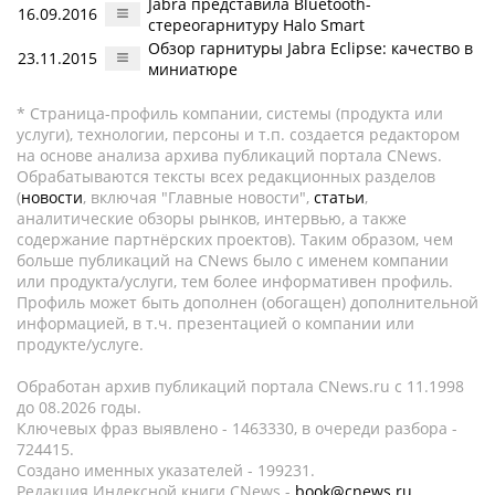
Jabra представила Bluetooth-
16.09.2016
стереогарнитуру Halo Smart
Обзор гарнитуры Jabra Eclipse: качество в
23.11.2015
миниатюре
* Страница-профиль компании, системы (продукта или
услуги), технологии, персоны и т.п. создается редактором
на основе анализа архива публикаций портала CNews.
Обрабатываются тексты всех редакционных разделов
(
новости
, включая "Главные новости",
статьи
,
аналитические обзоры рынков, интервью, а также
содержание партнёрских проектов). Таким образом, чем
больше публикаций на CNews было с именем компании
или продукта/услуги, тем более информативен профиль.
Профиль может быть дополнен (обогащен) дополнительной
информацией, в т.ч. презентацией о компании или
продукте/услуге.
Обработан архив публикаций портала CNews.ru c 11.1998
до 08.2026 годы.
Ключевых фраз выявлено - 1463330, в очереди разбора -
724415.
Создано именных указателей - 199231.
Редакция Индексной книги CNews -
book@cnews.ru