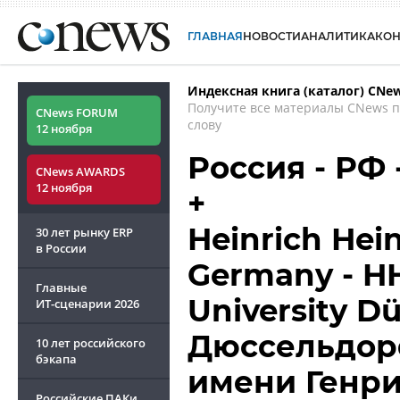
ГЛАВНАЯ
НОВОСТИ
АНАЛИТИКА
КО
Индексная книга (каталог) CNe
Получите все материалы CNews 
CNews FORUM
слову
12 ноября
Россия - РФ
CNews AWARDS
12 ноября
+
Heinrich Hein
30 лет рынку ERP
в России
Germany - HH
Главные
University Dü
ИТ-сценарии
2026
Дюссельдор
10 лет российского
бэкапа
имени Генри
Российские ПАКи