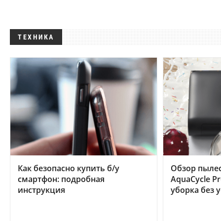
ТЕХНИКА
Как безопасно купить б/у
Обзор пылес
смартфон: подробная
AquaCycle Pr
инструкция
уборка без 