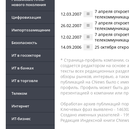
нового поколения
7 апреля открое
12.03.2007
телекоммуникац
Цифровизация
7 апреля открое
26.02.2007
телекоммуникац
Импортозамещение
7 апреля открое
12.02.2007
телекоммуникац
Безопасность
14.09.2006
25 октября откр
ИТ в госсекторе
* Страница-профиль компании, сис
создается редактором на основе
ИТ в банках
тексты всех редакционных раздел
обзоры рынков, интервью, а такж
ИТ в торговле
публикаций на CNews было с име
профиль. Профиль может быть до
презентацией о компании или про
Телеком
Обработан архив публикаций порт
Интернет
Ключевых фраз выявлено - 146302
Создано именных указателей - 19
ИТ-бизнес
Редакция Индексной книги CNews