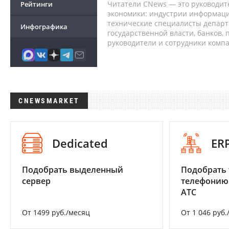
Читатели CNews — это руководит
Рейтинги
экономики: индустрии информаци
технические специалисты депар
Инфографика
государственной власти, банков,
руководители и сотрудники комп
CNEWSMARKET
Dedicated
ER
Подобрать выделенный
Подобрать 
сервер
телефонию
АТС
От 1499 руб./месяц
От 1 046 руб.