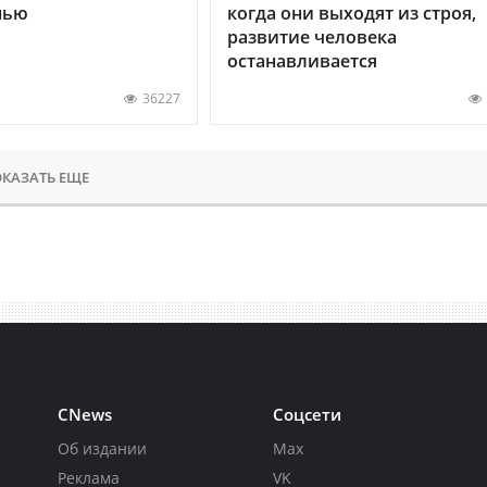
нью
когда они выходят из строя,
развитие человека
останавливается
36227
КАЗАТЬ ЕЩЕ
CNews
Соцсети
Об издании
Max
Реклама
VK