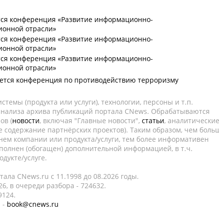
тся конференция «Развитие информационно-
ионной отрасли»
тся конференция «Развитие информационно-
ионной отрасли»
тся конференция «Развитие информационно-
ионной отрасли»
оется конференция по противодействию терроризму
темы (продукта или услуги), технологии, персоны и т.п.
 анализа архива публикаций портала CNews. Обрабатываются
ов (
новости
, включая "Главные новости",
статьи
, аналитически
е содержание партнёрских проектов). Таким образом, чем боль
нем компании или продукта/услуги, тем более информативен
полнен (обогащен) дополнительной информацией, в т.ч.
дукте/услуге.
ала CNews.ru c 11.1998 до 08.2026 годы.
6, в очереди разбора - 724632.
9124.
 -
book@cnews.ru