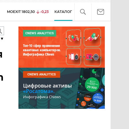
MOEXIT
1802,50
-0,23
КАТАЛОГ
CNEWS ANALYTICS
▼
Топ-10 сфер применения
я
квантовых компьютеров.
Инфографика CNews
n
CNEWS ANALYTICS
Цифровые активы
«Росатома».
Инфографика CNews