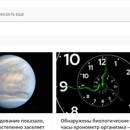
КАЗАТЬ ЕЩЕ
дование показало,
Обнаружены биологические
остепенно заселяет
часы-хронометр организма 