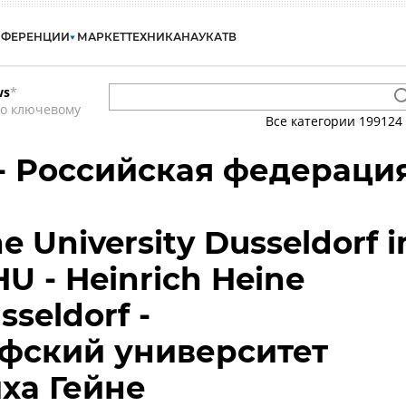
НФЕРЕНЦИИ
МАРКЕТ
ТЕХНИКА
НАУКА
ТВ
ws
*
по ключевому
Все категории
199124
 - Российская федераци
e University Dusseldorf i
U - Heinrich Heine
sseldorf -
фский университет
ха Гейне