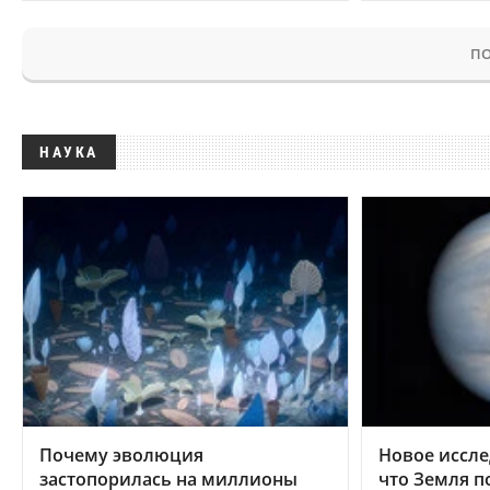
ПО
НАУКА
Почему эволюция
Новое иссле
застопорилась на миллионы
что Земля п