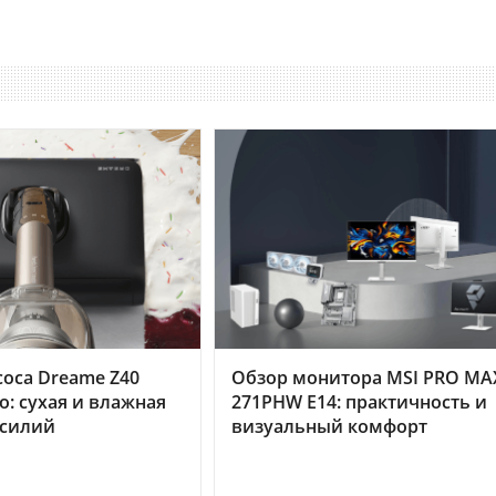
оса Dreame Z40
Обзор монитора MSI PRO MA
o: сухая и влажная
271PHW E14: практичность и
усилий
визуальный комфорт