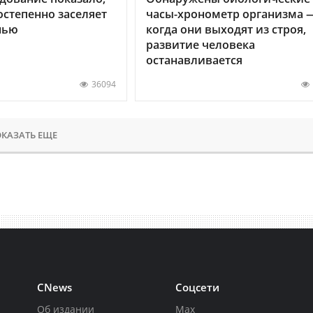
остепенно заселяет
часы-хронометр организма 
нью
когда они выходят из строя,
развитие человека
останавливается
36094
КАЗАТЬ ЕЩЕ
CNews
Соцсети
Об издании
Max