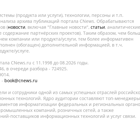
темы (продукта или услуги), технологии, персоны и т.п.
 анализа архива публикаций портала CNews. Обрабатываются
ов (
новости
, включая "Главные новости",
статьи
, аналитически
е содержание партнёрских проектов). Таким образом, чем боль
нем компании или продукта/услуги, тем более информативен
полнен (обогащен) дополнительной информацией, в т.ч.
дукте/услуге.
ала CNews.ru c 11.1998 до 08.2026 годы.
6, в очереди разбора - 724925.
9014.
 -
book@cnews.ru
ели и сотрудники одной из самых успешных отраслей российск
онных технологий. Ядро аудитории составляют топ-менеджеры
таментов информатизации федеральных и региональных орган
 промышленных компаний, розничных сетей, а также
аний-поставщиков информационных технологий и услуг связи.