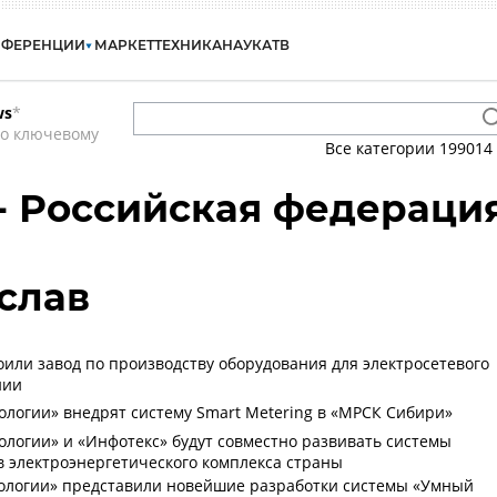
НФЕРЕНЦИИ
МАРКЕТ
ТЕХНИКА
НАУКА
ТВ
ws
*
по ключевому
Все категории
199014
 - Российская федераци
слав
оили завод по производству оборудования для электросетевого
нии
ологии» внедрят систему Smart Metering в «МРСК Сибири»
ологии» и «Инфотекс» будут совместно развивать системы
 электроэнергетического комплекса страны
ологии» представили новейшие разработки системы «Умный