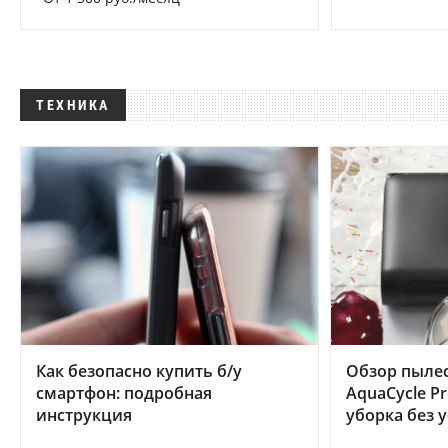
ТЕХНИКА
Как безопасно купить б/у
Обзор пылес
смартфон: подробная
AquaCycle Pr
инструкция
уборка без 