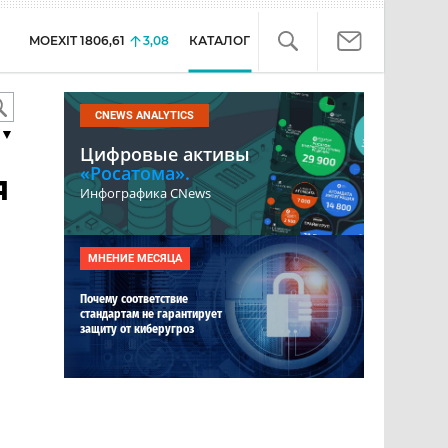
MOEXIT
1806,61
3,08
КАТАЛОГ
CNEWS ANALYTICS
▼
Цифровые активы
«Росатома».
я
Инфографика CNews
МНЕНИЕ МЕСЯЦА
Почему соответствие
стандартам не гарантирует
защиту от киберугроз