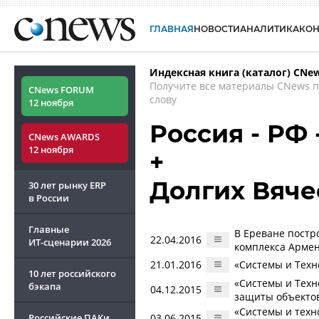
ГЛАВНАЯ
НОВОСТИ
АНАЛИТИКА
КО
Индексная книга (каталог) CNe
Получите все материалы CNews 
CNews FORUM
слову
12 ноября
Россия - РФ
CNews AWARDS
12 ноября
+
Долгих Вяче
30 лет рынку ERP
в России
Главные
В Ереване постр
22.04.2016
ИТ-сценарии
2026
комплекса Арме
21.01.2016
«Системы и Техн
10 лет российского
«Системы и Техн
бэкапа
04.12.2015
защиты объектов
«Системы и техн
Российские ПАКи
03.06.2015