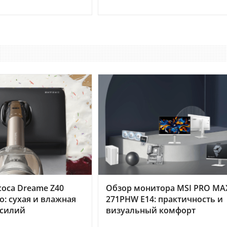
оса Dreame Z40
Обзор монитора MSI PRO MA
o: сухая и влажная
271PHW E14: практичность и
усилий
визуальный комфорт