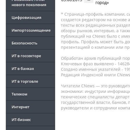
город»
нового поколения
* Страница-профиль компании, сис
Цифровизация
создается редактором на основе
тексты всех редакционных раздел
Импортозамещение
обзоры рынков, интервью, а такж
публикаций на CNews было с име
профиль. Профиль может быть до
Безопасность
презентацией о компании или про
ИТ в госсекторе
Обработан архив публикаций порт
Ключевых фраз выявлено - 146284
ИТ в банках
Создано именных указателей - 19
Редакция Индексной книги CNews
ИТ в торговле
Читатели CNews — это руководит
экономики: индустрии информаци
Телеком
технические специалисты депар
государственной власти, банков,
Интернет
руководители и сотрудники комп
ИТ-бизнес