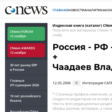
ГЛАВНАЯ
НОВОСТИ
АНАЛИТИКА
КО
Индексная книга (каталог) CNe
Получите все материалы CNews 
CNews FORUM
слову
12 ноября
Россия - РФ
CNews AWARDS
12 ноября
+
Чаадаев Вл
30 лет рынку ERP
в России
Главные
12.05.2006
Интеграция САП
ИТ-сценарии
2026
* Страница-профиль компании, сис
10 лет российского
создается редактором на основе
бэкапа
тексты всех редакционных раздел
обзоры рынков, интервью, а такж
Российские ПАКи