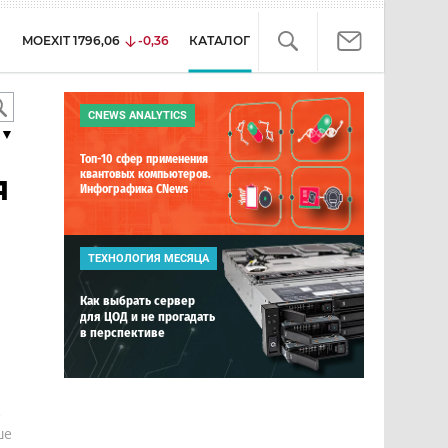
MOEXIT
1796,06
-0,36
КАТАЛОГ
CNEWS ANALYTICS
▼
Топ-10 сфер применения
я
квантовых компьютеров.
Инфографика CNews
ТЕХНОЛОГИЯ МЕСЯЦА
Как выбрать сервер
для ЦОД и не прогадать
в перспективе
е
ше