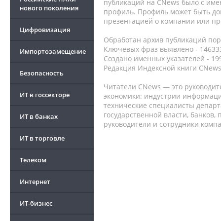
публикаций на CNews было с име
нового поколения
профиль. Профиль может быть до
презентацией о компании или про
Цифровизация
Обработан архив публикаций порт
Ключевых фраз выявлено - 146333
Импортозамещение
Создано именных указателей - 19
Редакция Индексной книги CNews
Безопасность
Читатели CNews — это руководит
ИТ в госсекторе
экономики: индустрии информаци
технические специалисты депар
государственной власти, банков,
ИТ в банках
руководители и сотрудники комп
ИТ в торговле
Телеком
Интернет
ИТ-бизнес