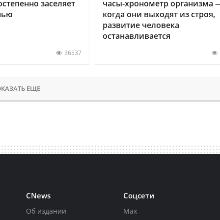
остепенно заселяет
часы-хронометр организма 
нью
когда они выходят из строя,
развитие человека
останавливается
36537
КАЗАТЬ ЕЩЕ
CNews
Соцсети
Об издании
Max