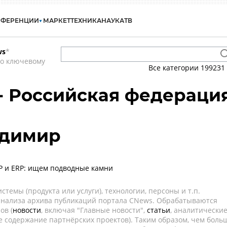
НФЕРЕНЦИИ
МАРКЕТ
ТЕХНИКА
НАУКА
ТВ
ws
*
по ключевому
Все категории
199231
 - Российская федераци
адимир
Р и ERP: ищем подводные камни
темы (продукта или услуги), технологии, персоны и т.п.
 анализа архива публикаций портала CNews. Обрабатываются
ов (
новости
, включая "Главные новости",
статьи
, аналитически
е содержание партнёрских проектов). Таким образом, чем боль