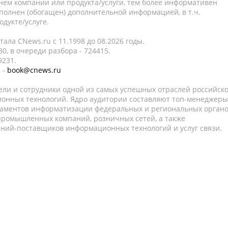
нем компании или продукта/услуги, тем более информативен
полнен (обогащен) дополнительной информацией, в т.ч.
дукте/услуге.
ала CNews.ru c 11.1998 до 08.2026 годы.
0, в очереди разбора - 724415.
9231.
 -
book@cnews.ru
ели и сотрудники одной из самых успешных отраслей российск
онных технологий. Ядро аудитории составляют топ-менеджеры
таментов информатизации федеральных и региональных орган
 промышленных компаний, розничных сетей, а также
аний-поставщиков информационных технологий и услуг связи.