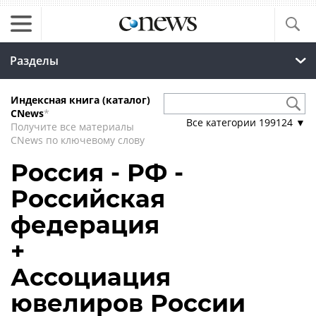
Разделы
Индексная книга (каталог)
CNews
*
Все категории
199124
▼
Получите все материалы
CNews по ключевому слову
Россия - РФ -
Российская
федерация
+
Ассоциация
ювелиров России