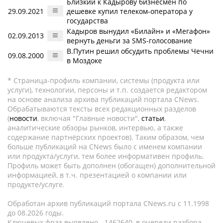
Близкий к Кадырову бизнесмен по
29.09.2021
дешевке купил телеком-оператора у
государства
Кадыров вынудил «Билайн» и «Мегафон»
02.09.2013
вернуть деньги за SMS-голосование
В.Путин решил обсудить проблемы Чечни
09.08.2000
в Моздоке
* Страница-профиль компании, системы (продукта или
услуги), технологии, персоны и т.п. создается редактором
на основе анализа архива публикаций портала CNews.
Обрабатываются тексты всех редакционных разделов
(
новости
, включая "Главные новости",
статьи
,
аналитические обзоры рынков, интервью, а также
содержание партнёрских проектов). Таким образом, чем
больше публикаций на CNews было с именем компании
или продукта/услуги, тем более информативен профиль.
Профиль может быть дополнен (обогащен) дополнительной
информацией, в т.ч. презентацией о компании или
продукте/услуге.
Обработан архив публикаций портала CNews.ru c 11.1998
до 08.2026 годы.
Ключевых фраз выявлено - 1462640, в очереди разбора -