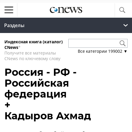
Разделы
Индексная книга (каталог)
CNews
*
Все категории
199002
▼
Получите все материалы
CNews по ключевому слову
Россия - РФ -
Российская
федерация
+
Кадыров Ахмад