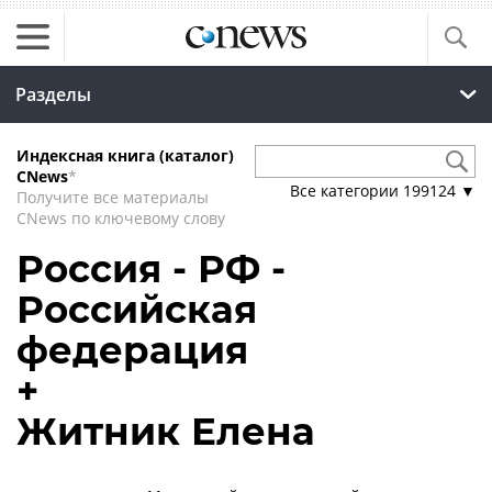
Разделы
Индексная книга (каталог)
CNews
*
Все категории
199124
▼
Получите все материалы
CNews по ключевому слову
Россия - РФ -
Российская
федерация
+
Житник Елена