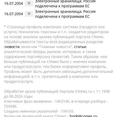
Электронные хранилища: Россия
16.07.2004
подключена к программам ЕС
Электронные хранилища: Россия
16.07.2004
подключена к программам ЕС
* Страница-профиль компании, системы (продукта или
услуги), технологии, персоны и т.п. создается редактором
на основе анализа архива публикаций портала CNews.
Обрабатываются тексты всех редакционных разделов
(
новости
, включая "Главные новости",
статьи
,
аналитические обзоры рынков, интервью, а также
содержание партнёрских проектов). Таким образом, чем
больше публикаций на CNews было с именем компании
или продукта/услуги, тем более информативен профиль.
Профиль может быть дополнен (обогащен) дополнительной
информацией, в т.ч. презентацией о компании или
продукте/услуге.
Обработан архив публикаций портала CNews.ru c 11.1998
до 08.2026 годы.
Ключевых фраз выявлено - 1463146, в очереди разбора -
724586.
Создано именных указателей - 199165.
Редакция Индексной книги CNews -
book@cnews.ru