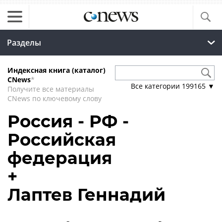
Разделы
Индексная книга (каталог)
CNews
*
Все категории
199165
▼
Получите все материалы
CNews по ключевому слову
Россия - РФ -
Российская
федерация
+
Лаптев Геннадий