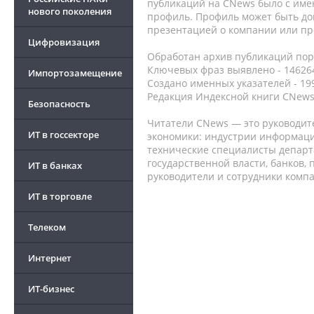
публикаций на CNews было с име
нового поколения
профиль. Профиль может быть до
презентацией о компании или про
Цифровизация
Обработан архив публикаций порт
Ключевых фраз выявлено - 146264
Импортозамещение
Создано именных указателей - 19
Редакция Индексной книги CNews
Безопасность
Читатели CNews — это руководит
ИТ в госсекторе
экономики: индустрии информаци
технические специалисты депар
государственной власти, банков,
ИТ в банках
руководители и сотрудники комп
ИТ в торговле
Телеком
Интернет
ИТ-бизнес