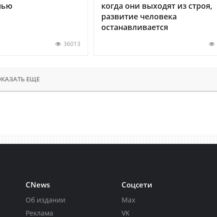
нью
когда они выходят из строя,
развитие человека
останавливается
36013
КАЗАТЬ ЕЩЕ
CNews
Соцсети
Об издании
Max
Реклама
VK