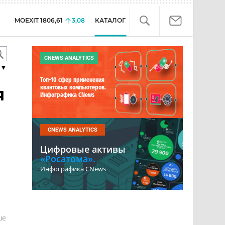
MOEXIT
1806,61
3,08
КАТАЛОГ
CNEWS ANALYTICS
▼
Топ-10 сфер применения
я
квантовых компьютеров.
Инфографика CNews
CNEWS ANALYTICS
Цифровые активы
«Росатома».
Инфографика CNews
е
ше