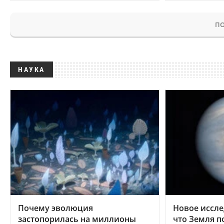
ПО
НАУКА
Почему эволюция
Новое иссле
застопорилась на миллионы
что Земля п