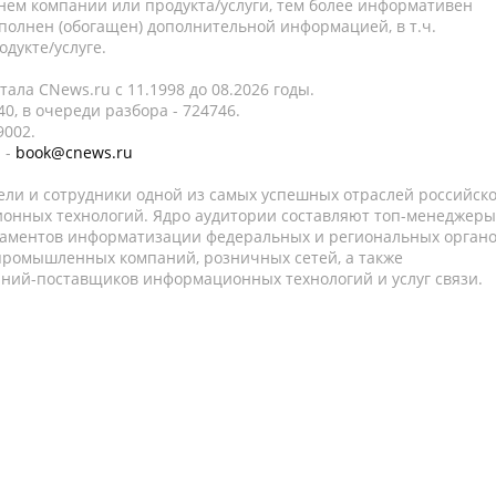
нем компании или продукта/услуги, тем более информативен
полнен (обогащен) дополнительной информацией, в т.ч.
дукте/услуге.
ала CNews.ru c 11.1998 до 08.2026 годы.
0, в очереди разбора - 724746.
9002.
 -
book@cnews.ru
ели и сотрудники одной из самых успешных отраслей российск
онных технологий. Ядро аудитории составляют топ-менеджеры
таментов информатизации федеральных и региональных орган
 промышленных компаний, розничных сетей, а также
аний-поставщиков информационных технологий и услуг связи.