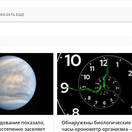
КАЗАТЬ ЕЩЕ
дование показало,
Обнаружены биологические
остепенно заселяет
часы-хронометр организма 