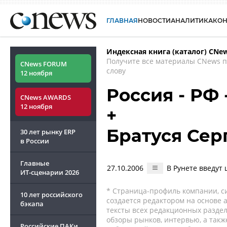
ГЛАВНАЯ
НОВОСТИ
АНАЛИТИКА
КО
Индексная книга (каталог) CNe
Получите все материалы CNews 
CNews FORUM
слову
12 ноября
Россия - РФ
CNews AWARDS
12 ноября
+
Братуся Сер
30 лет рынку ERP
в России
Главные
27.10.2006
В Рунете введут 
ИТ-сценарии
2026
* Страница-профиль компании, сис
10 лет российского
создается редактором на основе
бэкапа
тексты всех редакционных раздел
обзоры рынков, интервью, а такж
Российские ПАКи