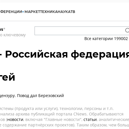
НФЕРЕНЦИИ
МАРКЕТ
ТЕХНИКА
НАУКА
ТВ
ws
*
по ключевому
Все категории
199002
 - Российская федераци
гей
цензуру. Повод дал Березовский
темы (продукта или услуги), технологии, персоны и т.п.
 анализа архива публикаций портала CNews. Обрабатываются
ов (
новости
, включая "Главные новости",
статьи
, аналитически
е содержание партнёрских проектов). Таким образом, чем боль