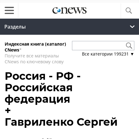
Разделы
Индексная книга (каталог)
CNews
*
Все категории
199231
▼
Получите все материалы
CNews по ключевому слову
Россия - РФ -
Российская
федерация
+
Гавриленко Сергей