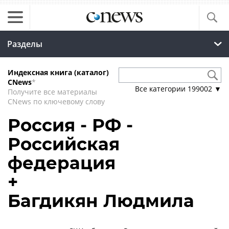
Разделы
Индексная книга (каталог)
CNews
*
Все категории
199002
▼
Получите все материалы
CNews по ключевому слову
Россия - РФ -
Российская
федерация
+
Багдикян Людмила