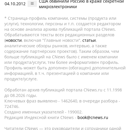
США обвинили Россию в краже секретной
04.10.2012
микроэлектроники
* Страница-профиль компании, системы (продукта или
услуги), технологии, персоны и т.п. создается редактором
на основе анализа архива публикаций портала CNews.
Обрабатываются тексты всех редакционных разделов
(
новости
, включая "Главные новости",
статьи
,
аналитические обзоры рынков, интервью, а также
содержание партнёрских проектов). Таким образом, чем
больше публикаций на CNews было с именем компании
или продукта/услуги, тем более информативен профиль.
Профиль может быть дополнен (обогащен) дополнительной
информацией, в т.ч. презентацией о компании или
продукте/услуге.
Обработан архив публикаций портала CNews.ru c 11.1998
до 08.2026 годы.
Ключевых фраз выявлено - 1462640, в очереди разбора -
724746.
Создано именных указателей - 199002.
Редакция Индексной книги CNews -
book@cnews.ru
Читатели CNews — это руководители и сотрудники одной