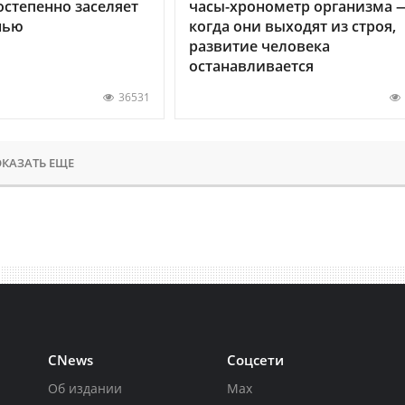
остепенно заселяет
часы-хронометр организма 
нью
когда они выходят из строя,
развитие человека
останавливается
36531
КАЗАТЬ ЕЩЕ
CNews
Соцсети
Об издании
Max