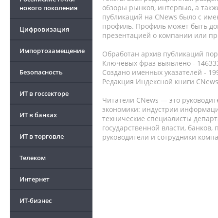
обзоры рынков, интервью, а такж
нового поколения
публикаций на CNews было с име
профиль. Профиль может быть до
Цифровизация
презентацией о компании или про
Импортозамещение
Обработан архив публикаций порт
Ключевых фраз выявлено - 146333
Безопасность
Создано именных указателей - 19
Редакция Индексной книги CNews
ИТ в госсекторе
Читатели CNews — это руководит
экономики: индустрии информаци
ИТ в банках
технические специалисты депар
государственной власти, банков,
ИТ в торговле
руководители и сотрудники комп
Телеком
Интернет
ИТ-бизнес