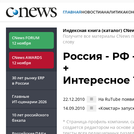
ГЛАВНАЯ
НОВОСТИ
АНАЛИТИКА
КО
Индексная книга (каталог) CNe
Получите все материалы CNews 
CNews FORUM
слову
12 ноября
Россия - РФ
CNews AWARDS
12 ноября
+
Интересное 
30 лет рынку ERP
в России
Главные
22.12.2010
На RuTube появи
ИТ-сценарии
2026
14.09.2010
«Комстар» запус
10 лет российского
бэкапа
* Страница-профиль компании, сис
создается редактором на основе
тексты всех редакционных раздел
Российские ПАКи