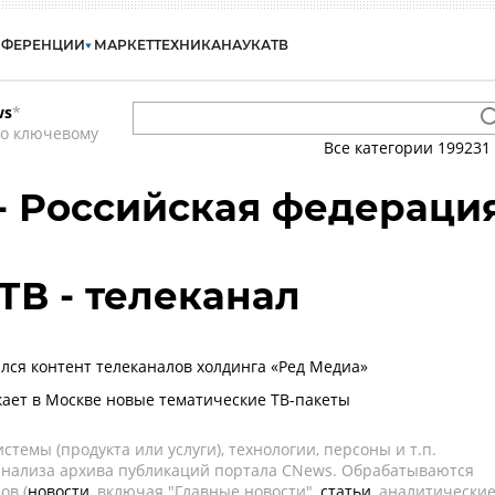
НФЕРЕНЦИИ
МАРКЕТ
ТЕХНИКА
НАУКА
ТВ
ws
*
по ключевому
Все категории
199231
 - Российская федераци
ТВ - телеканал
лся контент телеканалов холдинга «Ред Медиа»
кает в Москве новые тематические ТВ-пакеты
темы (продукта или услуги), технологии, персоны и т.п.
 анализа архива публикаций портала CNews. Обрабатываются
ов (
новости
, включая "Главные новости",
статьи
, аналитически