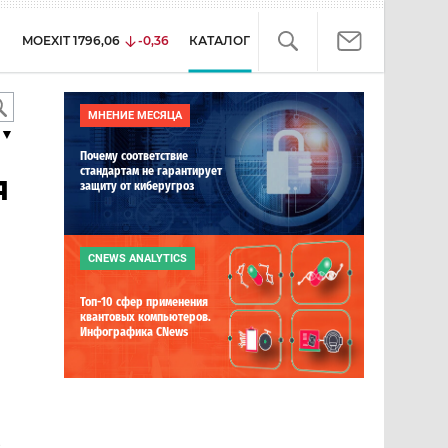
MOEXIT
1796,06
-0,36
КАТАЛОГ
МНЕНИЕ МЕСЯЦА
▼
Почему соответствие
стандартам не гарантирует
я
защиту от киберугроз
CNEWS ANALYTICS
Топ-10 сфер применения
квантовых компьютеров.
Инфографика CNews
е