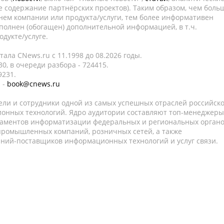
е содержание партнёрских проектов). Таким образом, чем боль
нем компании или продукта/услуги, тем более информативен
полнен (обогащен) дополнительной информацией, в т.ч.
дукте/услуге.
ала CNews.ru c 11.1998 до 08.2026 годы.
0, в очереди разбора - 724415.
9231.
 -
book@cnews.ru
ели и сотрудники одной из самых успешных отраслей российск
онных технологий. Ядро аудитории составляют топ-менеджеры
таментов информатизации федеральных и региональных орган
 промышленных компаний, розничных сетей, а также
аний-поставщиков информационных технологий и услуг связи.