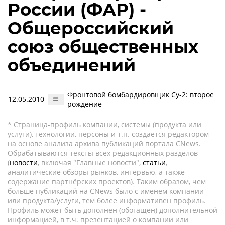
России (ФАР) -
Общероссийский
союз общественных
объединений
Фронтовой бомбардировщик Су-2: второе
12.05.2010
рождение
* Страница-профиль компании, системы (продукта или
услуги), технологии, персоны и т.п. создается редактором
на основе анализа архива публикаций портала CNews.
Обрабатываются тексты всех редакционных разделов
(
новости
, включая "Главные новости",
статьи
,
аналитические обзоры рынков, интервью, а также
содержание партнёрских проектов). Таким образом, чем
больше публикаций на CNews было с именем компании
или продукта/услуги, тем более информативен профиль.
Профиль может быть дополнен (обогащен) дополнительной
информацией, в т.ч. презентацией о компании или