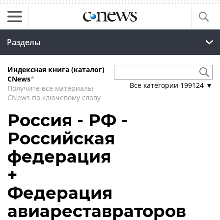
Разделы
Индексная книга (каталог)
CNews
*
Все категории
199124
▼
Получите все материалы
CNews по ключевому слову
Россия - РФ -
Российская
федерация
+
Федерация
авиареставраторов