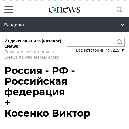
Разделы
Индексная книга (каталог)
CNews
*
Все категории
199225
▼
Получите все материалы
CNews по ключевому слову
Россия - РФ -
Российская
федерация
+
Косенко Виктор