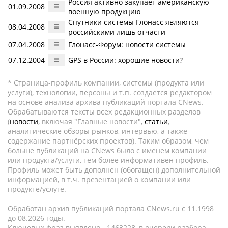
Россия активно закупает американскую
01.09.2008
военную продукцию
Спутники системы Глонасс являются
08.04.2008
российскими лишь отчасти
07.04.2008
Глонасс-Форум: новости системы
07.12.2004
GPS в России: хорошие новости?
* Страница-профиль компании, системы (продукта или
услуги), технологии, персоны и т.п. создается редактором
на основе анализа архива публикаций портала CNews.
Обрабатываются тексты всех редакционных разделов
(
новости
, включая "Главные новости",
статьи
,
аналитические обзоры рынков, интервью, а также
содержание партнёрских проектов). Таким образом, чем
больше публикаций на CNews было с именем компании
или продукта/услуги, тем более информативен профиль.
Профиль может быть дополнен (обогащен) дополнительной
информацией, в т.ч. презентацией о компании или
продукте/услуге.
Обработан архив публикаций портала CNews.ru c 11.1998
до 08.2026 годы.
Ключевых фраз выявлено - 1463228, в очереди разбора -