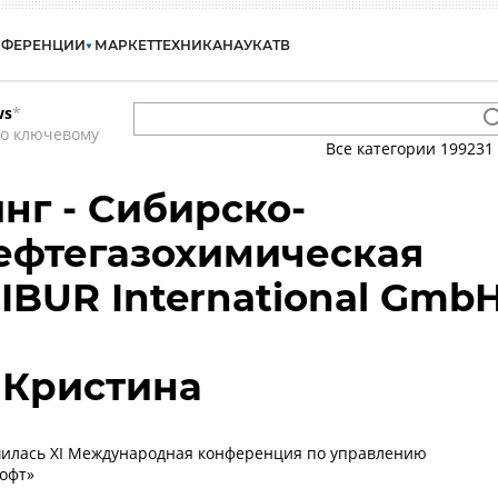
НФЕРЕНЦИИ
МАРКЕТ
ТЕХНИКА
НАУКА
ТВ
ws
*
по ключевому
Все категории
199231
нг - Сибирско-
ефтегазохимическая
IBUR International Gmb
 Кристина
шилась XI Международная конференция по управлению
офт»