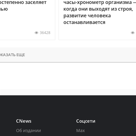
остепенно заселяет
часы-хронометр организма 
нью
когда они выходят из строя,
развитие человека
останавливается
36428
КАЗАТЬ ЕЩЕ
CNews
Соцсети
Об издании
Max