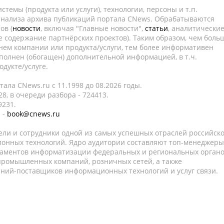
темы (продукта или услуги), технологии, персоны и т.п.
 анализа архива публикаций портала CNews. Обрабатываются
ов (
новости
, включая "Главные новости",
статьи
, аналитически
е содержание партнёрских проектов). Таким образом, чем боль
нем компании или продукта/услуги, тем более информативен
полнен (обогащен) дополнительной информацией, в т.ч.
дукте/услуге.
ала CNews.ru c 11.1998 до 08.2026 годы.
8, в очереди разбора - 724413.
9231.
 -
book@cnews.ru
ели и сотрудники одной из самых успешных отраслей российск
онных технологий. Ядро аудитории составляют топ-менеджеры
таментов информатизации федеральных и региональных орган
 промышленных компаний, розничных сетей, а также
аний-поставщиков информационных технологий и услуг связи.