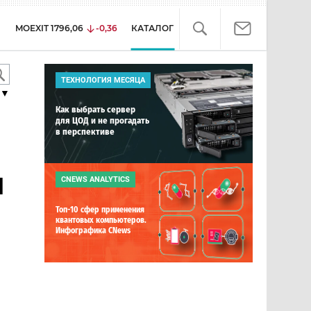
MOEXIT
1796,06
-0,36
КАТАЛОГ
ТЕХНОЛОГИЯ МЕСЯЦА
▼
Как выбрать сервер
для ЦОД и не прогадать
в перспективе
H
CNEWS ANALYTICS
Топ-10 сфер применения
квантовых компьютеров.
Инфографика CNews