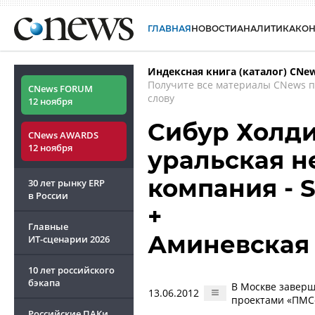
ГЛАВНАЯ
НОВОСТИ
АНАЛИТИКА
КО
Индексная книга (каталог) CNe
Получите все материалы CNews 
CNews FORUM
слову
12 ноября
Сибур Холди
CNews AWARDS
12 ноября
уральская н
компания - S
30 лет рынку ERP
в России
+
Главные
Аминевская
ИТ-сценарии
2026
10 лет российского
бэкапа
В Москве завер
13.06.2012
проектами «ПМС
Российские ПАКи