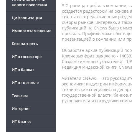
нового поколения
* Страница-профиль компании, сис
создается редактором на основе
тексты всех редакционных раздел
Цифровизация
обзоры рынков, интервью, а такж
публикаций на CNews было с име
Импортозамещение
профиль. Профиль может быть до
презентацией о компании или про
Безопасность
Обработан архив публикаций порт
Ключевых фраз выявлено - 146332
ИТ в госсекторе
Создано именных указателей - 19
Редакция Индексной книги CNews
ИТ в банках
Читатели CNews — это руководит
ИТ в торговле
экономики: индустрии информаци
технические специалисты депар
государственной власти, банков,
Телеком
руководители и сотрудники комп
Интернет
ИТ-бизнес