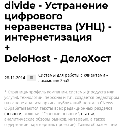
divide - Устранение
цифрового
неравенства (УНЦ) -
интернетизация
+
DeloHost - ДелоХост
Системы для работы с клиентами –
28.11.2014
локомотив SaaS
* Страница-профиль компании, системы (продукта или
услуги), технологии, персоны и т.п. создается редактором
на основе анализа архива публикаций портала CNews.
Обрабатываются тексты всех редакционных разделов
(
новости
, включая "Главные новости",
статьи
,
аналитические обзоры рынков, интервью, а также
содержание партнёрских проектов). Таким образом, чем