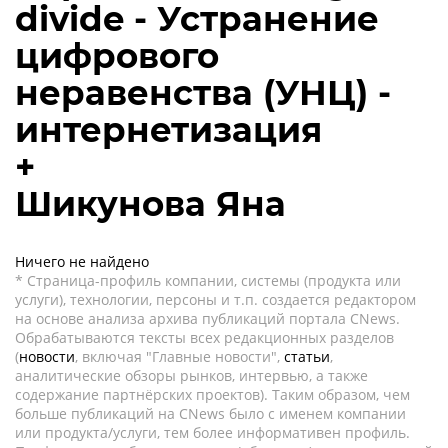
divide - Устранение
цифрового
неравенства (УНЦ) -
интернетизация
+
Шикунова Яна
Ничего не найдено
* Страница-профиль компании, системы (продукта или
услуги), технологии, персоны и т.п. создается редактором
на основе анализа архива публикаций портала CNews.
Обрабатываются тексты всех редакционных разделов
(
новости
, включая "Главные новости",
статьи
,
аналитические обзоры рынков, интервью, а также
содержание партнёрских проектов). Таким образом, чем
больше публикаций на CNews было с именем компании
или продукта/услуги, тем более информативен профиль.