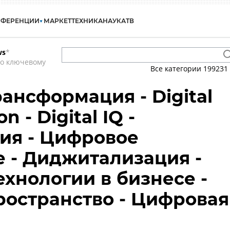
НФЕРЕНЦИИ
МАРКЕТ
ТЕХНИКА
НАУКА
ТВ
ws
*
по ключевому
Все категории
199231
ансформация - Digital
n - Digital IQ -
ия - Цифровое
 - Диджитализация -
хнологии в бизнесе -
остранство - Цифровая