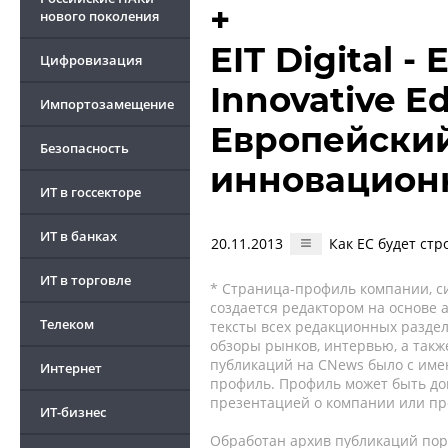
+
нового поколения
EIT Digital -
Цифровизация
Innovative Ed
Импортозамещение
Европейский
Безопасность
инновацион
ИТ в госсекторе
ИТ в банках
20.11.2013
Как ЕС будет ст
ИТ в торговле
* Страница-профиль компании, сис
создается редактором на основе
Телеком
тексты всех редакционных раздел
обзоры рынков, интервью, а такж
публикаций на CNews было с име
Интернет
профиль. Профиль может быть до
презентацией о компании или про
ИТ-бизнес
Обработан архив публикаций порт