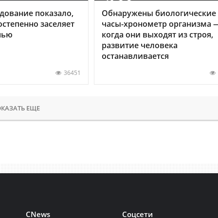
дование показало,
Обнаружены биологические
остепенно заселяет
часы-хронометр организма 
нью
когда они выходят из строя,
развитие человека
останавливается
36451
КАЗАТЬ ЕЩЕ
CNews
Соцсети