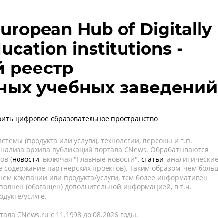
 European Hub of Digitally
ucation institutions -
 реестр
ных учебных заведений
роить цифровое образовательное пространство
темы (продукта или услуги), технологии, персоны и т.п.
 анализа архива публикаций портала CNews. Обрабатываются
ов (
новости
, включая "Главные новости",
статьи
, аналитически
е содержание партнёрских проектов). Таким образом, чем боль
нем компании или продукта/услуги, тем более информативен
полнен (обогащен) дополнительной информацией, в т.ч.
дукте/услуге.
ала CNews.ru c 11.1998 до 08.2026 годы.