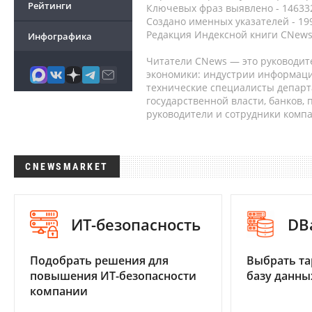
Рейтинги
Ключевых фраз выявлено - 146332
Создано именных указателей - 19
Редакция Индексной книги CNews
Инфографика
Читатели CNews — это руководит
экономики: индустрии информаци
технические специалисты депар
государственной власти, банков,
руководители и сотрудники комп
CNEWSMARKET
ИТ-безопасность
DB
Подобрать решения для
Выбрать та
повышения ИТ-безопасности
базу данны
компании