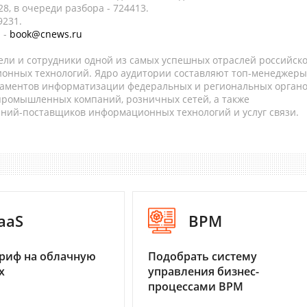
8, в очереди разбора - 724413.
9231.
 -
book@cnews.ru
ели и сотрудники одной из самых успешных отраслей российск
онных технологий. Ядро аудитории составляют топ-менеджеры
таментов информатизации федеральных и региональных орган
 промышленных компаний, розничных сетей, а также
аний-поставщиков информационных технологий и услуг связи.
aaS
BPM
риф на облачную
Подобрать систему
х
управления бизнес-
процессами BPM