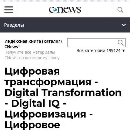
Разделы
Индексная книга (каталог)
CNews
*
Все категории
199124
▼
Получите все материалы
CNews по ключевому слову
Цифровая
трансформация -
Digital Transformation
- Digital IQ -
Цифровизация -
Цифровое