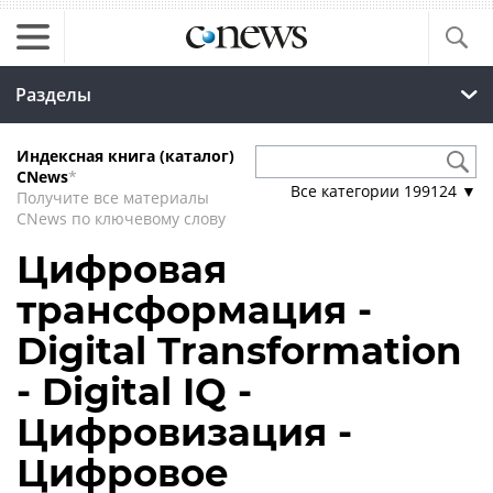
Разделы
Индексная книга (каталог)
CNews
*
Все категории
199124
▼
Получите все материалы
CNews по ключевому слову
Цифровая
трансформация -
Digital Transformation
- Digital IQ -
Цифровизация -
Цифровое