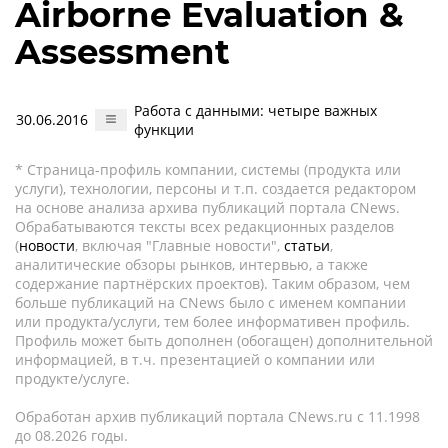
Airborne Evaluation &
Assessment
Работа с данными: четыре важных
30.06.2016
функции
* Страница-профиль компании, системы (продукта или
услуги), технологии, персоны и т.п. создается редактором
на основе анализа архива публикаций портала CNews.
Обрабатываются тексты всех редакционных разделов
(
новости
, включая "Главные новости",
статьи
,
аналитические обзоры рынков, интервью, а также
содержание партнёрских проектов). Таким образом, чем
больше публикаций на CNews было с именем компании
или продукта/услуги, тем более информативен профиль.
Профиль может быть дополнен (обогащен) дополнительной
информацией, в т.ч. презентацией о компании или
продукте/услуге.
Обработан архив публикаций портала CNews.ru c 11.1998
до 08.2026 годы.