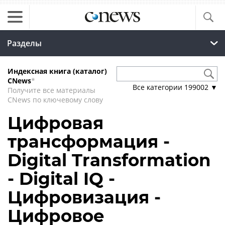
Разделы
Индексная книга (каталог)
CNews
*
Все категории
199002
▼
Получите все материалы
CNews по ключевому слову
Цифровая
трансформация -
Digital Transformation
- Digital IQ -
Цифровизация -
Цифровое