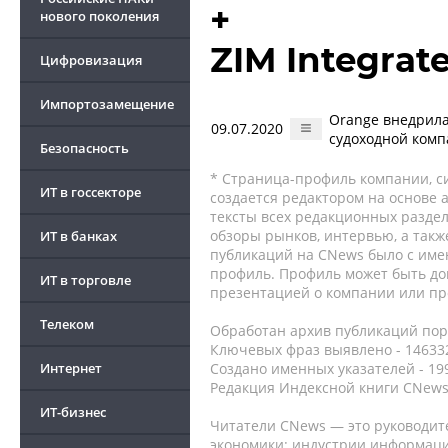
+
нового поколения
ZIM Integrat
Цифровизация
Импортозамещение
Orange внедрила
09.07.2020
судоходной ком
Безопасность
* Страница-профиль компании, сис
ИТ в госсекторе
создается редактором на основе
тексты всех редакционных раздел
обзоры рынков, интервью, а такж
ИТ в банках
публикаций на CNews было с име
профиль. Профиль может быть до
ИТ в торговле
презентацией о компании или про
Телеком
Обработан архив публикаций порт
Ключевых фраз выявлено - 146332
Интернет
Создано именных указателей - 19
Редакция Индексной книги CNews
ИТ-бизнес
Читатели CNews — это руководит
экономики: индустрии информаци