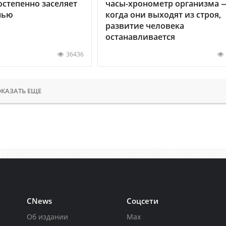
остепенно заселяет
часы-хронометр организма 
нью
когда они выходят из строя,
развитие человека
останавливается
36436
КАЗАТЬ ЕЩЕ
CNews
Соцсети
Об издании
Max