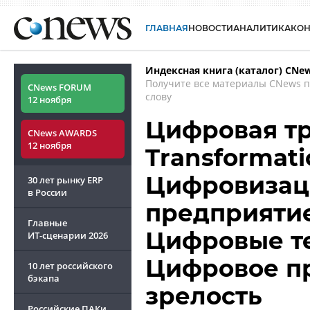
ГЛАВНАЯ
НОВОСТИ
АНАЛИТИКА
КО
Индексная книга (каталог) CNe
Получите все материалы CNews 
CNews FORUM
слову
12 ноября
Цифровая тр
CNews AWARDS
12 ноября
Transformatio
Цифровизац
30 лет рынку ERP
в России
предприятие
Главные
Цифровые те
ИТ-сценарии
2026
Цифровое пр
10 лет российского
бэкапа
зрелость
Российские ПАКи