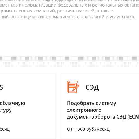
таментов информатизации федеральных и региональных орган
 промышленных компаний, розничных сетей, а также
аний-поставщиков информационных технологий и услуг связи.
S
СЭД
 облачную
Подобрать систему
туру
электронного
документооборота СЭД (ECM
месяц
От 1 360 руб./месяц