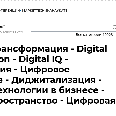
НФЕРЕНЦИИ
МАРКЕТ
ТЕХНИКА
НАУКА
ТВ
ws
*
по ключевому
Все категории
199231
ансформация - Digital
n - Digital IQ -
ия - Цифровое
 - Диджитализация -
хнологии в бизнесе -
остранство - Цифровая