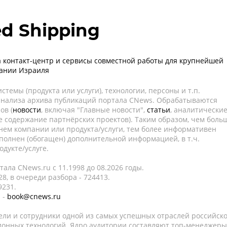
ed Shipping
 контакт-центр и сервисы совместной работы для крупнейшей
пании Израиля
темы (продукта или услуги), технологии, персоны и т.п.
 анализа архива публикаций портала CNews. Обрабатываются
ов (
новости
, включая "Главные новости",
статьи
, аналитически
е содержание партнёрских проектов). Таким образом, чем боль
нем компании или продукта/услуги, тем более информативен
полнен (обогащен) дополнительной информацией, в т.ч.
дукте/услуге.
ала CNews.ru c 11.1998 до 08.2026 годы.
8, в очереди разбора - 724413.
9231.
 -
book@cnews.ru
ели и сотрудники одной из самых успешных отраслей российск
онных технологий. Ядро аудитории составляют топ-менеджеры