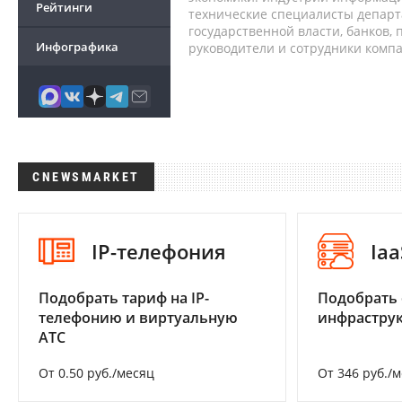
Рейтинги
технические специалисты депар
государственной власти, банков,
Инфографика
руководители и сотрудники комп
CNEWSMARKET
IP-телефония
Iaa
Подобрать тариф на IP-
Подобрать
телефонию и виртуальную
инфраструк
АТС
От 0.50 руб./месяц
От 346 руб./