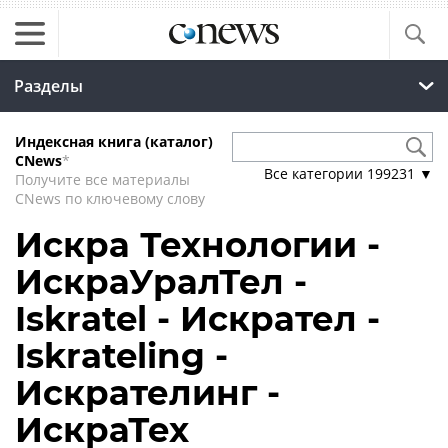
Разделы
Индексная книга (каталог)
CNews
*
Все категории
199231
▼
Получите все материалы
CNews по ключевому слову
Искра Технологии -
ИскраУралТел -
Iskratel - Искрател -
Iskrateling -
Искрателинг -
ИскраТех