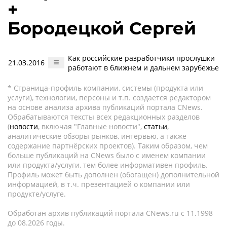
+
Бородецкой Сергей
Как российские разработчики прослушки
21.03.2016
работают в ближнем и дальнем зарубежье
* Страница-профиль компании, системы (продукта или
услуги), технологии, персоны и т.п. создается редактором
на основе анализа архива публикаций портала CNews.
Обрабатываются тексты всех редакционных разделов
(
новости
, включая "Главные новости",
статьи
,
аналитические обзоры рынков, интервью, а также
содержание партнёрских проектов). Таким образом, чем
больше публикаций на CNews было с именем компании
или продукта/услуги, тем более информативен профиль.
Профиль может быть дополнен (обогащен) дополнительной
информацией, в т.ч. презентацией о компании или
продукте/услуге.
Обработан архив публикаций портала CNews.ru c 11.1998
до 08.2026 годы.