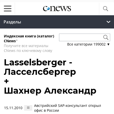
Разделы
Индексная книга (каталог)
CNews
*
Все категории
199002
▼
Получите все материалы
CNews по ключевому слову
Lasselsberger -
Ласселсбергер
+
Шахнер Александр
Австрийский SAP-консультант открыл
15.11.2010
офис в России