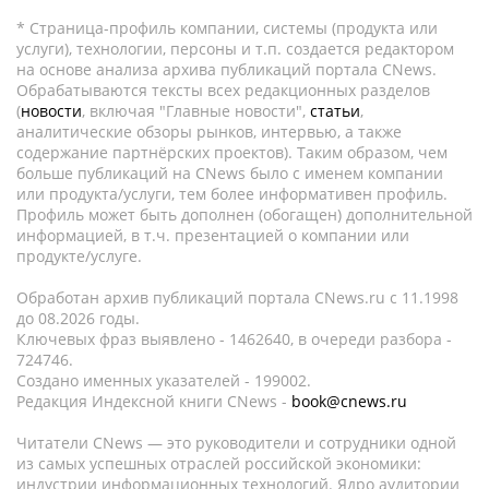
* Страница-профиль компании, системы (продукта или
услуги), технологии, персоны и т.п. создается редактором
на основе анализа архива публикаций портала CNews.
Обрабатываются тексты всех редакционных разделов
(
новости
, включая "Главные новости",
статьи
,
аналитические обзоры рынков, интервью, а также
содержание партнёрских проектов). Таким образом, чем
больше публикаций на CNews было с именем компании
или продукта/услуги, тем более информативен профиль.
Профиль может быть дополнен (обогащен) дополнительной
информацией, в т.ч. презентацией о компании или
продукте/услуге.
Обработан архив публикаций портала CNews.ru c 11.1998
до 08.2026 годы.
Ключевых фраз выявлено - 1462640, в очереди разбора -
724746.
Создано именных указателей - 199002.
Редакция Индексной книги CNews -
book@cnews.ru
Читатели CNews — это руководители и сотрудники одной
из самых успешных отраслей российской экономики:
индустрии информационных технологий. Ядро аудитории