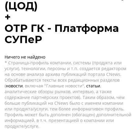
(ЦОД)
+
ОТР ГК - Платформа
СУПеР
Ничего не найдено
* Страница-профиль компании, системы (продукта или
услуги), технологии, персоны и т.п. создается редактором
на основе анализа архива публикаций портала CNews.
Обрабатываются тексты всех редакционных разделов
(
новости
, включая "Главные новости",
статьи
,
аналитические обзоры рынков, интервью, а также
содержание партнёрских проектов). Таким образом, чем
больше публикаций на CNews было с именем компании
или продукта/услуги, тем более информативен профиль.
Профиль может быть дополнен (обогащен) дополнительной
информацией, в т.ч. презентацией о компании или
продукте/услуге.