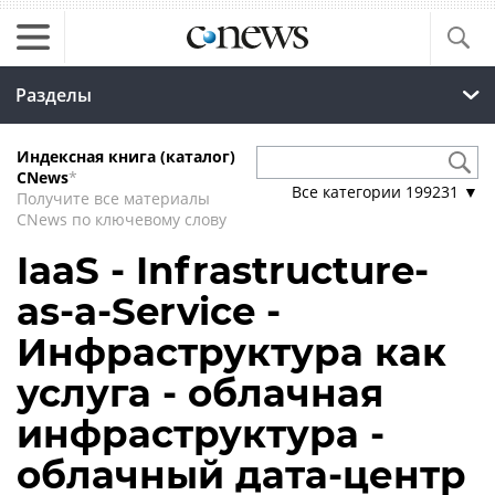
Разделы
Индексная книга (каталог)
CNews
*
Все категории
199231
▼
Получите все материалы
CNews по ключевому слову
IaaS - Infrastructure-
as-a-Service -
Инфраструктура как
услуга - облачная
инфраструктура -
облачный дата-центр