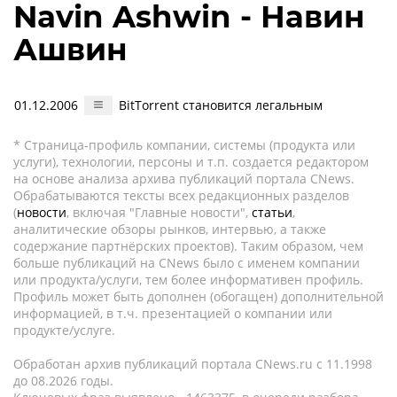
Navin Ashwin - Навин
Ашвин
01.12.2006
BitTorrent становится легальным
* Страница-профиль компании, системы (продукта или
услуги), технологии, персоны и т.п. создается редактором
на основе анализа архива публикаций портала CNews.
Обрабатываются тексты всех редакционных разделов
(
новости
, включая "Главные новости",
статьи
,
аналитические обзоры рынков, интервью, а также
содержание партнёрских проектов). Таким образом, чем
больше публикаций на CNews было с именем компании
или продукта/услуги, тем более информативен профиль.
Профиль может быть дополнен (обогащен) дополнительной
информацией, в т.ч. презентацией о компании или
продукте/услуге.
Обработан архив публикаций портала CNews.ru c 11.1998
до 08.2026 годы.