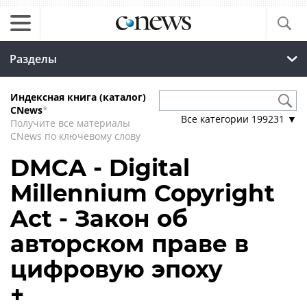
Разделы
Индексная книга (каталог)
CNews
*
Все категории
199231
▼
Получите все материалы
CNews по ключевому слову
DMCA - Digital
Millennium Copyright
Act - Закон об
авторском праве в
цифровую эпоху
+