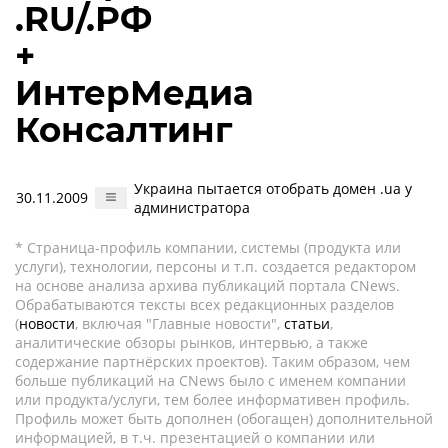
.RU/.РФ
+
ИнтерМедиа
Консалтинг
Украина пытается отобрать домен .ua у
30.11.2009
администратора
* Страница-профиль компании, системы (продукта или
услуги), технологии, персоны и т.п. создается редактором
на основе анализа архива публикаций портала CNews.
Обрабатываются тексты всех редакционных разделов
(
новости
, включая "Главные новости",
статьи
,
аналитические обзоры рынков, интервью, а также
содержание партнёрских проектов). Таким образом, чем
больше публикаций на CNews было с именем компании
или продукта/услуги, тем более информативен профиль.
Профиль может быть дополнен (обогащен) дополнительной
информацией, в т.ч. презентацией о компании или