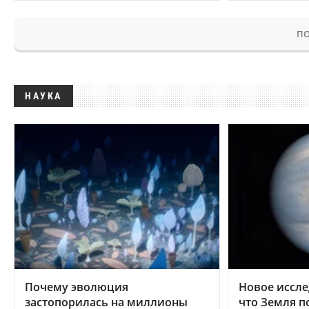
ПО
НАУКА
Почему эволюция
Новое иссле
застопорилась на миллионы
что Земля п