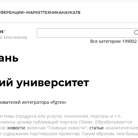
НФЕРЕНЦИИ
МАРКЕТ
ТЕХНИКА
НАУКА
ТВ
ws
*
по ключевому
Все категории
199002
вань
й университет
нователей интегратора «Рдтех»
темы (продукта или услуги), технологии, персоны и т.п.
 анализа архива публикаций портала CNews. Обрабатываются
ов (
новости
, включая "Главные новости",
статьи
, аналитически
е содержание партнёрских проектов). Таким образом, чем боль