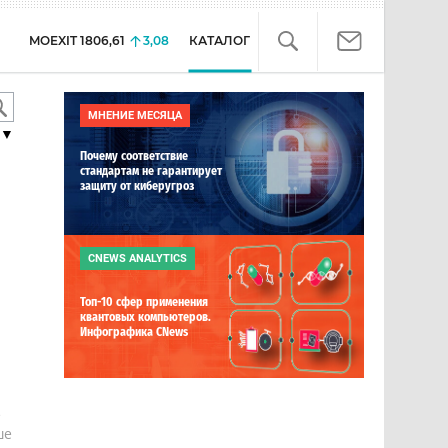
MOEXIT
1806,61
3,08
КАТАЛОГ
МНЕНИЕ МЕСЯЦА
▼
Почему соответствие
стандартам не гарантирует
защиту от киберугроз
CNEWS ANALYTICS
Топ-10 сфер применения
квантовых компьютеров.
Инфографика CNews
е
ше