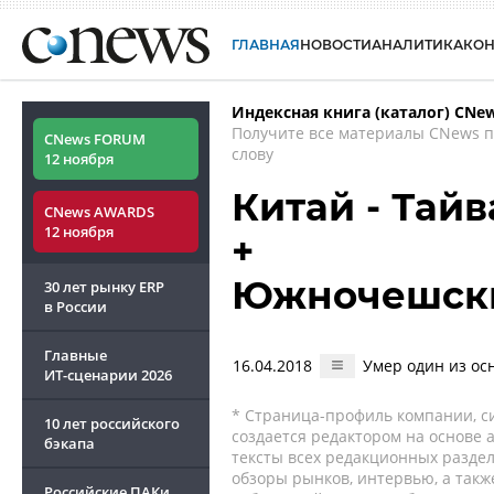
ГЛАВНАЯ
НОВОСТИ
АНАЛИТИКА
КО
Индексная книга (каталог) CNe
Получите все материалы CNews 
CNews FORUM
слову
12 ноября
Китай - Тай
CNews AWARDS
12 ноября
+
Южночешски
30 лет рынку ERP
в России
Главные
16.04.2018
Умер один из ос
ИТ-сценарии
2026
* Страница-профиль компании, сис
10 лет российского
создается редактором на основе
бэкапа
тексты всех редакционных раздел
обзоры рынков, интервью, а такж
Российские ПАКи