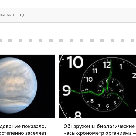
КАЗАТЬ ЕЩЕ
дование показало,
Обнаружены биологические
остепенно заселяет
часы-хронометр организма 