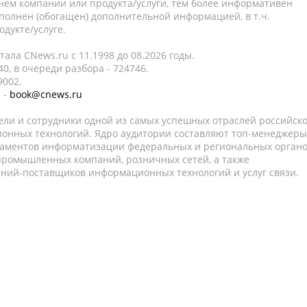
нем компании или продукта/услуги, тем более информативен
полнен (обогащен) дополнительной информацией, в т.ч.
дукте/услуге.
ала CNews.ru c 11.1998 до 08.2026 годы.
0, в очереди разбора - 724746.
9002.
 -
book@cnews.ru
ели и сотрудники одной из самых успешных отраслей российск
онных технологий. Ядро аудитории составляют топ-менеджеры
таментов информатизации федеральных и региональных орган
 промышленных компаний, розничных сетей, а также
аний-поставщиков информационных технологий и услуг связи.