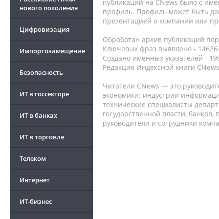
публикаций на CNews было с име
нового поколения
профиль. Профиль может быть до
презентацией о компании или про
Цифровизация
Обработан архив публикаций порт
Ключевых фраз выявлено - 146264
Импортозамещение
Создано именных указателей - 19
Редакция Индексной книги CNews
Безопасность
Читатели CNews — это руководит
ИТ в госсекторе
экономики: индустрии информаци
технические специалисты депар
государственной власти, банков,
ИТ в банках
руководители и сотрудники комп
ИТ в торговле
Телеком
Интернет
ИТ-бизнес