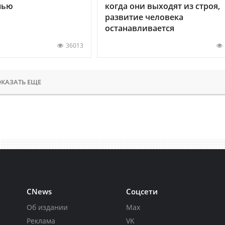
нью
когда они выходят из строя,
развитие человека
останавливается
36013
КАЗАТЬ ЕЩЕ
CNews
Соцсети
Об издании
Max
Реклама
VK