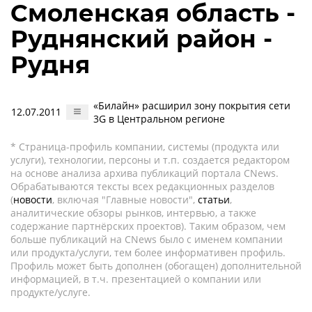
Смоленская область -
Руднянский район -
Рудня
«Билайн» расширил зону покрытия сети
12.07.2011
3G в Центральном регионе
* Страница-профиль компании, системы (продукта или
услуги), технологии, персоны и т.п. создается редактором
на основе анализа архива публикаций портала CNews.
Обрабатываются тексты всех редакционных разделов
(
новости
, включая "Главные новости",
статьи
,
аналитические обзоры рынков, интервью, а также
содержание партнёрских проектов). Таким образом, чем
больше публикаций на CNews было с именем компании
или продукта/услуги, тем более информативен профиль.
Профиль может быть дополнен (обогащен) дополнительной
информацией, в т.ч. презентацией о компании или
продукте/услуге.