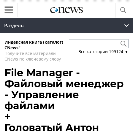
Разделы
Индексная книга (каталог)
CNews
*
Все категории
199124
▼
Получите все материалы
CNews по ключевому слову
File Manager -
Файловый менеджер
- Управление
файлами
+
Головатый Антон