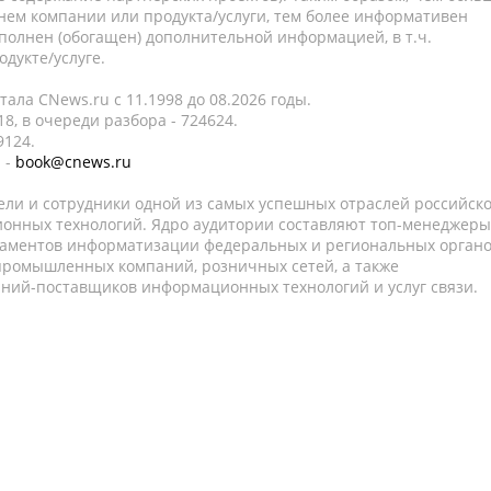
нем компании или продукта/услуги, тем более информативен
полнен (обогащен) дополнительной информацией, в т.ч.
дукте/услуге.
ала CNews.ru c 11.1998 до 08.2026 годы.
8, в очереди разбора - 724624.
9124.
 -
book@cnews.ru
ели и сотрудники одной из самых успешных отраслей российск
онных технологий. Ядро аудитории составляют топ-менеджеры
таментов информатизации федеральных и региональных орган
 промышленных компаний, розничных сетей, а также
аний-поставщиков информационных технологий и услуг связи.