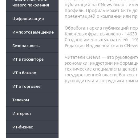
публикаций на CNews было с име
нового поколения
профиль. Профиль может быть до
презентацией о компании или про
Цифровизация
Обработан архив публикаций порт
Импортозамещение
Ключевых фраз выявлено - 146301
Создано именных указателей - 19
Редакция Индексной книги CNews
Безопасность
Читатели CNews — это руководит
ИТ в госсекторе
экономики: индустрии информаци
технические специалисты депар
ИТ в банках
государственной власти, банков,
руководители и сотрудники комп
ИТ в торговле
Телеком
Интернет
ИТ-бизнес