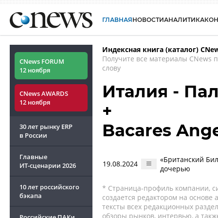
ГЛАВНАЯ
НОВОСТИ
АНАЛИТИКА
КО
Индексная книга (каталог) CNe
Получите все материалы CNews 
CNews FORUM
слову
12 ноября
Италия - Па
CNews AWARDS
12 ноября
+
Bacares Ang
30 лет рынку ERP
в России
Главные
«Британский Бил
19.08.2024
ИТ-сценарии
2026
дочерью
10 лет российского
* Страница-профиль компании, сис
бэкапа
создается редактором на основе
тексты всех редакционных раздел
обзоры рынков, интервью, а такж
Российские ПАКи