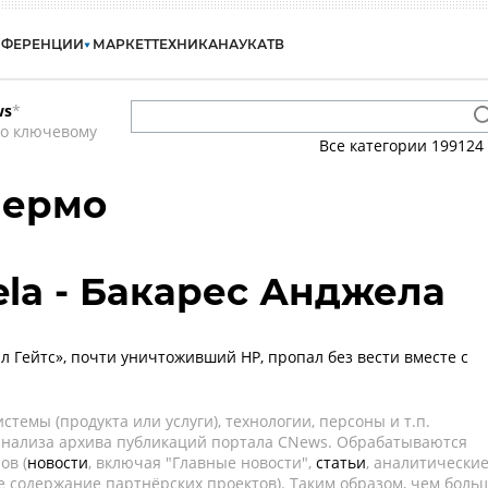
НФЕРЕНЦИИ
МАРКЕТ
ТЕХНИКА
НАУКА
ТВ
ws
*
по ключевому
Все категории
199124
лермо
ela - Бакарес Анджела
л Гейтс», почти уничтоживший HP, пропал без вести вместе с
темы (продукта или услуги), технологии, персоны и т.п.
 анализа архива публикаций портала CNews. Обрабатываются
ов (
новости
, включая "Главные новости",
статьи
, аналитически
е содержание партнёрских проектов). Таким образом, чем боль