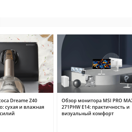
оса Dreame Z40
Обзор монитора MSI PRO MA
o: сухая и влажная
271PHW E14: практичность и
усилий
визуальный комфорт