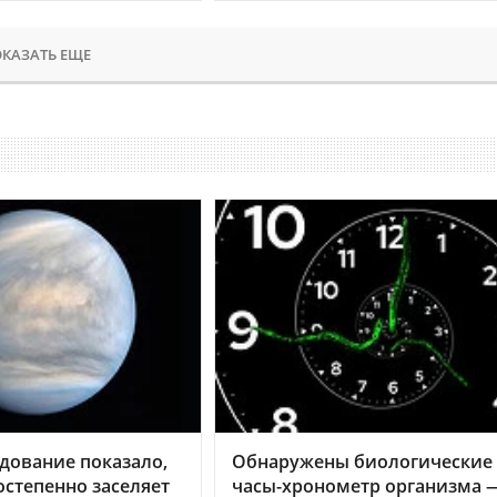
КАЗАТЬ ЕЩЕ
дование показало,
Обнаружены биологические
остепенно заселяет
часы-хронометр организма 