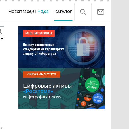
MOEXIT
1806,61
3,08
КАТАЛОГ
МНЕНИЕ МЕСЯЦА
▼
Почему соответствие
стандартам не гарантирует
защиту от киберугроз
CNEWS ANALYTICS
Цифровые активы
«Росатома».
Инфографика CNews
е
ше