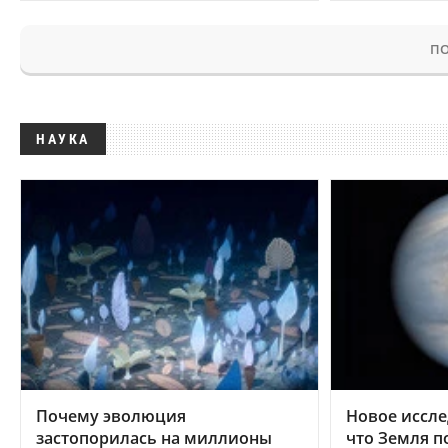
ПО
НАУКА
Почему эволюция
Новое иссле
застопорилась на миллионы
что Земля п