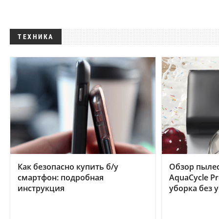
ТЕХНИКА
Как безопасно купить б/у
Обзор пылес
смартфон: подробная
AquaCycle Pr
инструкция
уборка без 