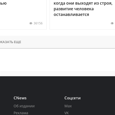
нью
когда они выходят из строя,
развитие человека
останавливается
36156
КАЗАТЬ ЕЩЕ
CNews
Соцсети
Об издании
Max
Реклама
VK