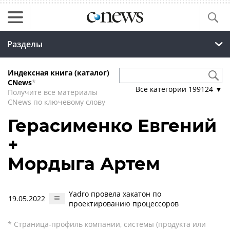
Разделы
Индексная книга (каталог)
CNews
*
Все категории
199124
▼
Получите все материалы
CNews по ключевому слову
Герасименко Евгений
+
Мордыга Артем
Yadro провела хакатон по
19.05.2022
проектированию процессоров
* Страница-профиль компании, системы (продукта или