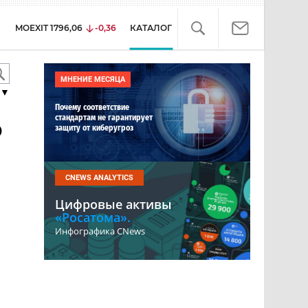
MOEXIT
1796,06
-0,36
КАТАЛОГ
МНЕНИЕ МЕСЯЦА
▼
Почему соответствие
стандартам не гарантирует
p
защиту от киберугроз
CNEWS ANALYTICS
Цифровые активы
«Росатома».
Инфографика CNews