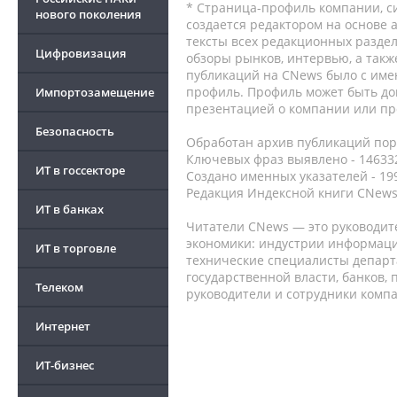
* Страница-профиль компании, сис
нового поколения
создается редактором на основе
тексты всех редакционных раздел
Цифровизация
обзоры рынков, интервью, а такж
публикаций на CNews было с име
профиль. Профиль может быть до
Импортозамещение
презентацией о компании или про
Безопасность
Обработан архив публикаций порт
Ключевых фраз выявлено - 146332
ИТ в госсекторе
Создано именных указателей - 19
Редакция Индексной книги CNews
ИТ в банках
Читатели CNews — это руководит
экономики: индустрии информаци
ИТ в торговле
технические специалисты депар
государственной власти, банков,
Телеком
руководители и сотрудники комп
Интернет
ИТ-бизнес