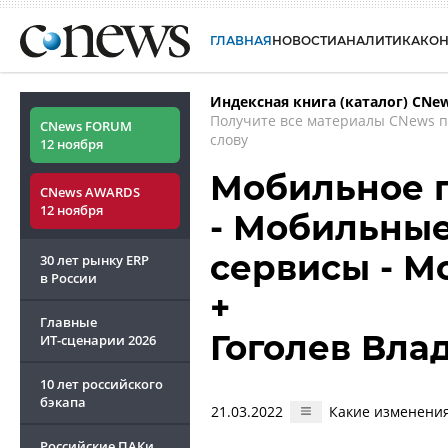
ГЛАВНАЯ
НОВОСТИ
АНАЛИТИКА
КО
Индексная книга (каталог) CNe
Получите все материалы CNews 
CNews FORUM
слову
12 ноября
Мобильное п
CNews AWARDS
12 ноября
- Мобильны
сервисы - М
30 лет рынку ERP
в России
+
Главные
Гоголев Вла
ИТ-сценарии
2026
10 лет российского
бэкапа
21.03.2022
Какие изменения
Российские ПАКи