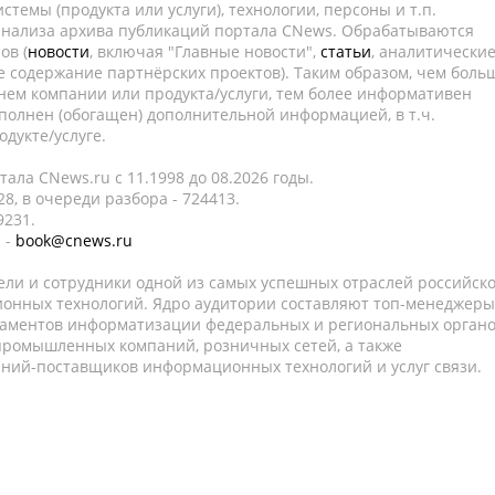
темы (продукта или услуги), технологии, персоны и т.п.
 анализа архива публикаций портала CNews. Обрабатываются
ов (
новости
, включая "Главные новости",
статьи
, аналитически
е содержание партнёрских проектов). Таким образом, чем боль
нем компании или продукта/услуги, тем более информативен
полнен (обогащен) дополнительной информацией, в т.ч.
дукте/услуге.
ала CNews.ru c 11.1998 до 08.2026 годы.
8, в очереди разбора - 724413.
9231.
 -
book@cnews.ru
ели и сотрудники одной из самых успешных отраслей российск
онных технологий. Ядро аудитории составляют топ-менеджеры
таментов информатизации федеральных и региональных орган
 промышленных компаний, розничных сетей, а также
аний-поставщиков информационных технологий и услуг связи.