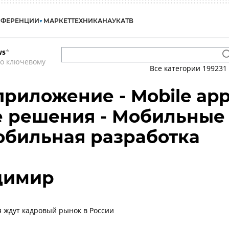
НФЕРЕНЦИИ
МАРКЕТ
ТЕХНИКА
НАУКА
ТВ
ws
*
по ключевому
Все категории
199231
риложение - Mobile ap
е решения - Мобильные
обильная разработка
димир
 ждут кадровый рынок в России