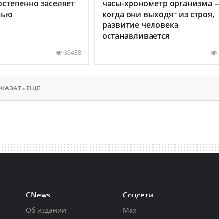
остепенно заселяет
часы-хронометр организма 
нью
когда они выходят из строя,
развитие человека
останавливается
36438
КАЗАТЬ ЕЩЕ
CNews
Соцсети
Об издании
Max