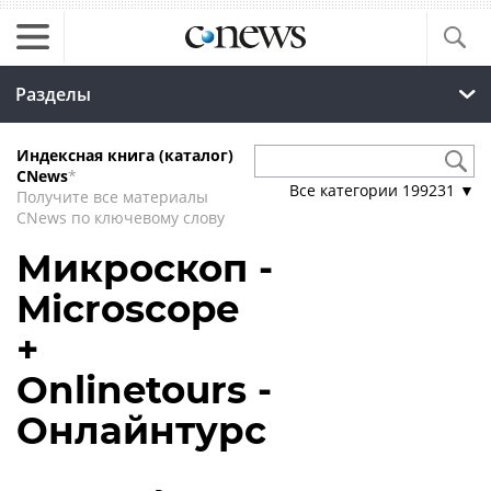
Разделы
Индексная книга (каталог)
CNews
*
Все категории
199231
▼
Получите все материалы
CNews по ключевому слову
Микроскоп -
Microscope
+
Onlinetours -
Онлайнтурс