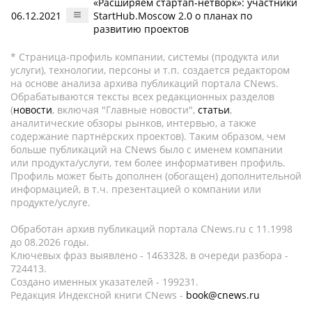
«Расширяем стартап-нетворк»: участники
06.12.2021
StartHub.Moscow 2.0 о планах по
развитию проектов
* Страница-профиль компании, системы (продукта или
услуги), технологии, персоны и т.п. создается редактором
на основе анализа архива публикаций портала CNews.
Обрабатываются тексты всех редакционных разделов
(
новости
, включая "Главные новости",
статьи
,
аналитические обзоры рынков, интервью, а также
содержание партнёрских проектов). Таким образом, чем
больше публикаций на CNews было с именем компании
или продукта/услуги, тем более информативен профиль.
Профиль может быть дополнен (обогащен) дополнительной
информацией, в т.ч. презентацией о компании или
продукте/услуге.
Обработан архив публикаций портала CNews.ru c 11.1998
до 08.2026 годы.
Ключевых фраз выявлено - 1463328, в очереди разбора -
724413.
Создано именных указателей - 199231.
Редакция Индексной книги CNews -
book@cnews.ru