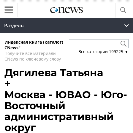
Разделы
Индексная книга (каталог)
CNews
*
Все категории
199225
▼
Получите все материалы
CNews по ключевому слову
Дягилева Татьяна
+
Москва - ЮВАО - Юго-
Восточный
административный
округ