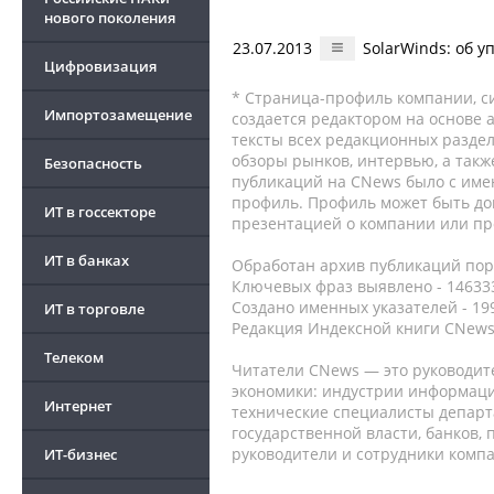
нового поколения
23.07.2013
SolarWinds: об 
Цифровизация
* Страница-профиль компании, сис
Импортозамещение
создается редактором на основе
тексты всех редакционных раздел
обзоры рынков, интервью, а такж
Безопасность
публикаций на CNews было с име
профиль. Профиль может быть до
ИТ в госсекторе
презентацией о компании или про
ИТ в банках
Обработан архив публикаций порт
Ключевых фраз выявлено - 146333
Создано именных указателей - 19
ИТ в торговле
Редакция Индексной книги CNews
Телеком
Читатели CNews — это руководит
экономики: индустрии информаци
Интернет
технические специалисты депар
государственной власти, банков,
руководители и сотрудники комп
ИТ-бизнес