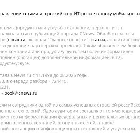
управлении сетями и о российском ИТ-рынке в эпоху мобильност
темы (продукта или услуги), технологии, персоны и т.п.
 анализа архива публикаций портала CNews. Обрабатываются
ов (
новости
, включая "Главные новости",
статьи
, аналитически
е содержание партнёрских проектов). Таким образом, чем боль
нем компании или продукта/услуги, тем более информативен
полнен (обогащен) дополнительной информацией, в т.ч.
дукте/услуге.
ала CNews.ru c 11.1998 до 08.2026 годы.
0, в очереди разбора - 724415.
9231.
 -
book@cnews.ru
ели и сотрудники одной из самых успешных отраслей российск
онных технологий. Ядро аудитории составляют топ-менеджеры
таментов информатизации федеральных и региональных орган
 промышленных компаний, розничных сетей, а также
аний-поставщиков информационных технологий и услуг связи.