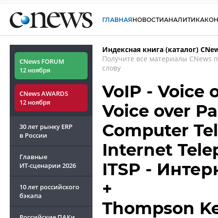
ГЛАВНАЯ
НОВОСТИ
АНАЛИТИКА
КО
Индексная книга (каталог) CNe
Получите все материалы CNews 
CNews FORUM
слову
12 ноября
VoIP - Voice 
CNews AWARDS
12 ноября
Voice over Pa
Computer Tel
30 лет рынку ERP
в России
Internet Tele
Главные
ITSP - Инте
ИТ-сценарии
2026
+
10 лет российского
бэкапа
Thompson Ke
Российские ПАКи