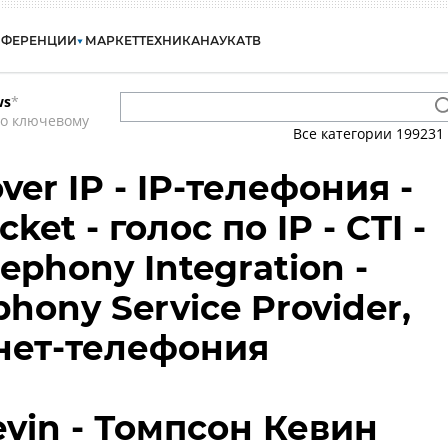
НФЕРЕНЦИИ
МАРКЕТ
ТЕХНИКА
НАУКА
ТВ
ws
*
по ключевому
Все категории
199231
over IP - IP-телефония -
cket - голос по IP - CTI -
ephony Integration -
phony Service Provider,
рнет-телефония
vin - Томпсон Кевин