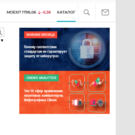
MOEXIT
1796,06
-0,36
КАТАЛОГ
МНЕНИЕ МЕСЯЦА
▼
Почему соответствие
стандартам не гарантирует
защиту от киберугроз
CNEWS ANALYTICS
Топ-10 сфер применения
квантовых компьютеров.
Инфографика CNews