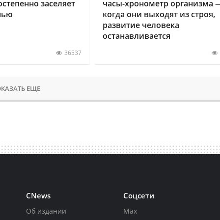
остепенно заселяет
часы-хронометр организма 
нью
когда они выходят из строя,
развитие человека
останавливается
36537
КАЗАТЬ ЕЩЕ
CNews
Соцсети
Об издании
Max