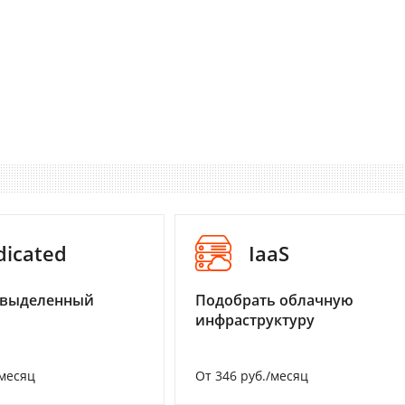
dicated
IaaS
 выделенный
Подобрать облачную
инфраструктуру
/месяц
От 346 руб./месяц