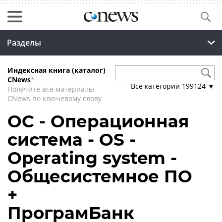
Разделы
Индексная книга (каталог)
CNews
*
Все категории
199124
▼
Получите все материалы
CNews по ключевому слову
ОС - Операционная
система - OS -
Operating system -
Общесистемное ПО
+
ПрограмБанк