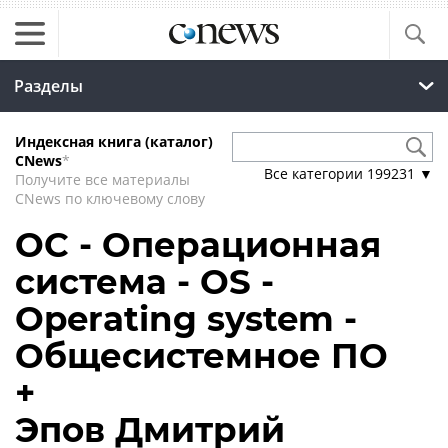
Разделы
Индексная книга (каталог)
CNews
*
Все категории
199231
▼
Получите все материалы
CNews по ключевому слову
ОС - Операционная
система - OS -
Operating system -
Общесистемное ПО
+
Эпов Дмитрий